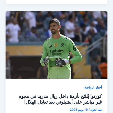
الهلال
علي
باتشوكا
وتأهله
لدور
16
من
كأس
العالم
للأندية
2025
أخبار الرياضة
كورتوا يُلمّح بأزمة داخل ريال مدريد في هجوم
غير مباشر على أنشيلوتي بعد تعادل الهلال!
طه العواد
/
19 يونيو 2025