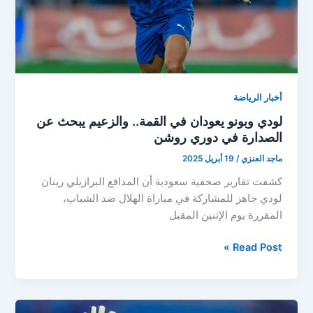
أبطال
آسيا
للنخبة
أخبار الرياضة
لودي وبونو يعودان في القمة.. والزعيم يبحث عن
الصدارة في دوري روشن
ماجد العنزي
/
19 أبريل 2025
كشفت تقارير صحفية سعودية أن المدافع البرازيلي رينان
لودي جاهز للمشاركة في مباراة الهلال ضد الشباب،
المقررة يوم الإثنين المقبل
لودي
Read Post »
وبونو
يعودان
في