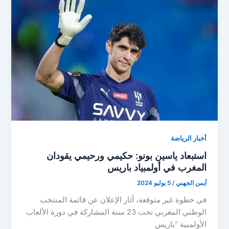
القمة..
والزعيم
يبحث
عن
الصدارة
في
دوري
روشن
أخبار الرياضة
استبعاد ياسين بونو: حكيمي ورحيمي يقودان
المغرب في أولمبياد باريس
أيمن الجهني
/
5 يوليو 2024
في خطوة غير متوقعة، أثار الإعلان عن قائمة المنتخب
الوطني المغربي تحت 23 سنة المشاركة في دورة الألعاب
الأولمبية “باريس