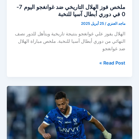
ملخص فوز الهلال التاريخي ضد غوانغجو اليوم 7-
0 في دوري أبطال آسيا للنخبة
ماجد العنزي
/
25 أبريل 2025
الهلال يفوز علي غوانغجو بنتيجة تاريخية ويتأهل للدور نصف
النهائي من دوري أبطال آسيا للنخبة. ملخص مباراة الهلال
ضد غوانغجو
ملخص
Read Post »
فوز
الهلال
التاريخي
ضد
غوانغجو
اليوم
7-
0
في
دوري