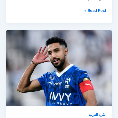
رسميًا..
Read Post »
إنزاجي
يعلن
قائمة
الهلال
في
كأس
العالم
للأندية
2025
الكرة العربية