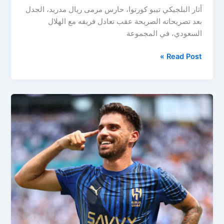
أثار البلجيكي تيبو كورتوا، حارس مرمى ريال مدريد، الجدل
بعد تصريحاته الصريحة عقب تعادل فريقه مع الهلال
السعودي، في المجموعة
كورتوا
Read Post »
يُلمّح
بأزمة
داخل
ريال
مدريد
في
هجوم
غير
مباشر
على
أنشيلوتي
بعد
تعادل