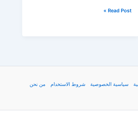
مباراة
Read Post »
مانشستر
يونايتد
ضد
رينجرز
الودية
بعد
الهزيمة
أمام
ية
سياسية الخصوصية
شروط الاستخدام
من نحن
روزنبورج