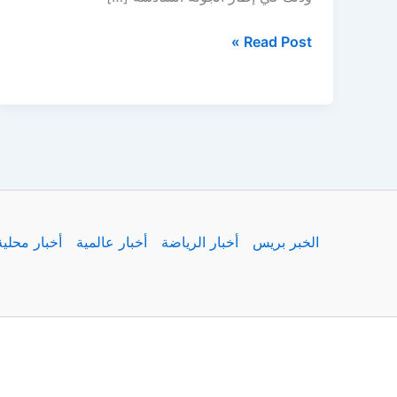
مباراة
Read Post »
مانشستر
يونايتد
وتوتنهام
اليوم
وصراع
النقاط
في
الدوري
الخبر بريس
أخبار الرياضة
أخبار عالمية
أخبار محلية
الإنجليزي