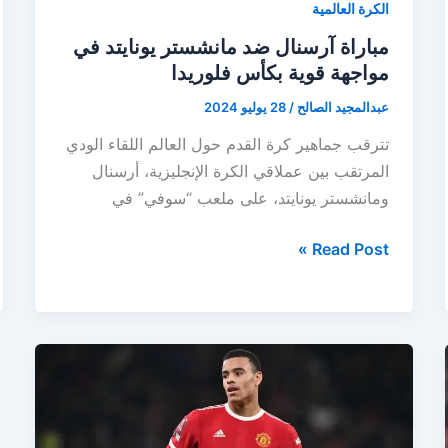
2024
الكرة العالمية
مباراة آرسنال ضد مانشستر يونايتد في
مواجهة قوية بكأس فلوريدا
عبدالمجيد الصالح
/
28 يوليو 2024
تترقب جماهير كرة القدم حول العالم اللقاء الودي
المرتقب بين عملاقي الكرة الإنجليزية، أرسنال
ومانشستر يونايتد، على ملعب “سوفي” في
مباراة
Read Post »
آرسنال
ضد
مانشستر
يونايتد
في
مواجهة
قوية