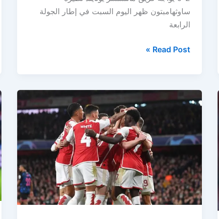
ساوثهامبتون ظهر اليوم السبت في إطار الجولة
الرابعة
نتيجة
Read Post »
مباراة
مانشستر
يونايتد
وساوثهامبتون
اليوم
وملخص
أهداف
المباراة
في
الدوري
الإنجليزي
اليوم