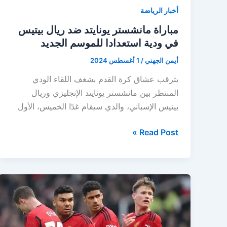
أخبار الرياضة
مباراة مانشستر يونايتد ضد ريال بيتيس
في ودية استعدادا للموسم الجديد
أيمن الجهني
/
1 أغسطس 2024
يترقب عشاق كرة القدم بشغف اللقاء الودي
المنتظر بين مانشستر يونايتد الإنجليزي وريال
بيتيس الإسباني، والذي سيقام غدًا الخميس، الأول
مباراة
Read Post »
مانشستر
يونايتد
ضد
ريال
بيتيس
في