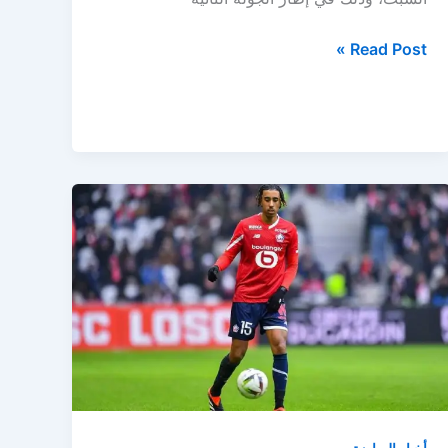
مانشستر
Read Post »
يونايتد
ضد
برايتون
في
اختبار
صعب
في
الدوري
الإنجليزي
الممتاز