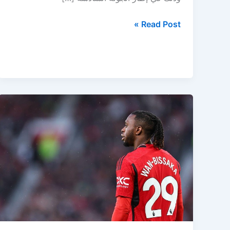
مباراة
Read Post »
مانشستر
يونايتد
وتوتنهام
اليوم
وصراع
النقاط
في
الدوري
الإنجليزي