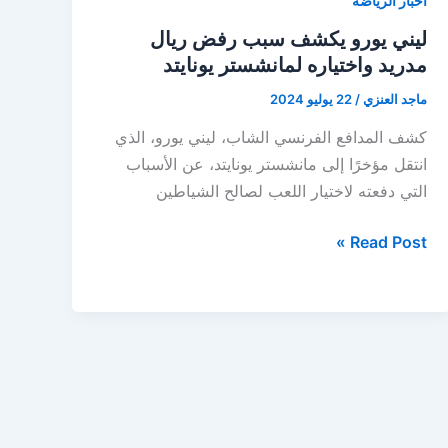
أخبار الرياضة
ليني يورو يكشف سبب رفض ريال
مدريد واختياره لمانشستر يونايتد
ماجد العنزي
/
22 يوليو 2024
كشف المدافع الفرنسي الشاب، ليني يورو، الذي
انتقل مؤخرًا إلى مانشستر يونايتد، عن الأسباب
التي دفعته لاختيار اللعب لصالح الشياطين
ليني
Read Post »
يورو
يكشف
سبب
رفض
ريال
مدريد
واختياره