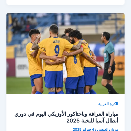
الهلال
وباختاكور..
الزعيم
يكتسح
برباعية
ويتأهل
لربع
نهائي
دوري
أبطال
آسيا
الكرة العربية
مباراة الغرافة وباختاكور الأوزبكي اليوم في دوري
أبطال آسيا للنخبة 2025
مروان العيسى
/
4 فبراير 2025