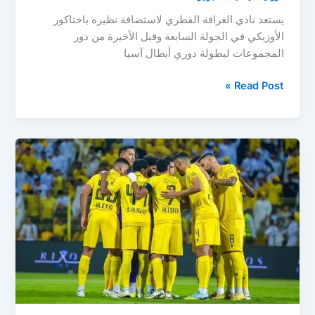
يستعد نادي الغرافة القطري لاستضافة نظيره باختاكور
الأوزبكي في الجولة السابعة وقبل الأخيرة من دور
المجموعات لبطولة دوري أبطال آسيا
مباراة
Read Post »
الغرافة
وباختاكور
الأوزبكي
اليوم
في
دوري
أبطال
آسيا
للنخبة
2025