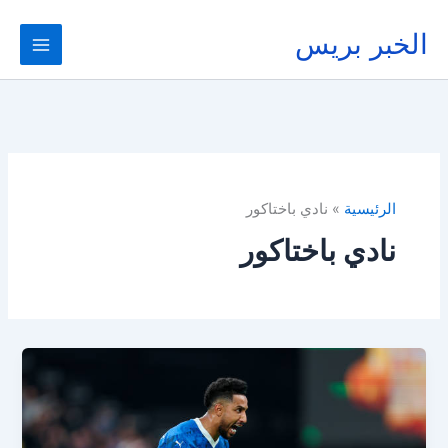
خطي
لى
الخبر بريس
لمحتوى
الرئيسية
نادي باختاكور
نادي باختاكور