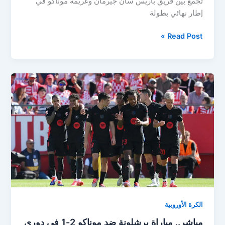
تجمع بين فريق باريس سان جيرمان وغريمه موناكو في
إطار نهائي بطولة
باريس
Read Post »
سان
جيرمان
ضد
موناكو
في
كأس
السوبر
الفرنسي
2025
الكرة الأوروبية
مباشر.. مباراة برشلونة ضد موناكو 2-1 في دوري