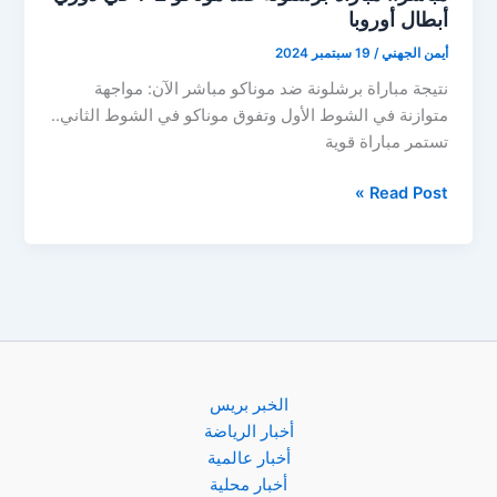
أبطال أوروبا
أيمن الجهني
/
19 سبتمبر 2024
نتيجة مباراة برشلونة ضد موناكو مباشر الآن: مواجهة
متوازنة في الشوط الأول وتفوق موناكو في الشوط الثاني..
تستمر مباراة قوية
مباشر..
Read Post »
مباراة
برشلونة
ضد
موناكو
2-
1
في
دوري
الخبر بريس
أبطال
أخبار الرياضة
أوروبا
أخبار عالمية
أخبار محلية