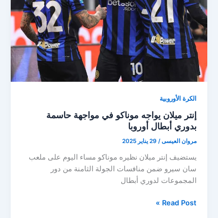
من
الدوري
الفرنسي
الكرة الأوروبية
إنتر ميلان يواجه موناكو في مواجهة حاسمة
بدوري أبطال أوروبا
مروان العيسى
/
29 يناير 2025
يستضيف إنتر ميلان نظيره موناكو مساء اليوم على ملعب
سان سيرو ضمن منافسات الجولة الثامنة من دور
المجموعات لدوري أبطال
إنتر
Read Post »
ميلان