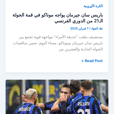
الكرة الأوروبية
باريس سان جيرمان يواجه موناكو في قمة الجولة
الـ21 من الدوري الفرنسي
طه العواد
/
7 فبراير 2025
يستضيف ملعب “حديقة الأمراء” مواجهة قوية تجمع بين
باريس سان جيرمان وموناكو، مساء اليوم، ضمن منافسات
الجولة الحادية والعشرين من
باريس
Read Post »
سان
جيرمان
يواجه
موناكو
في
قمة
الجولة
الـ21