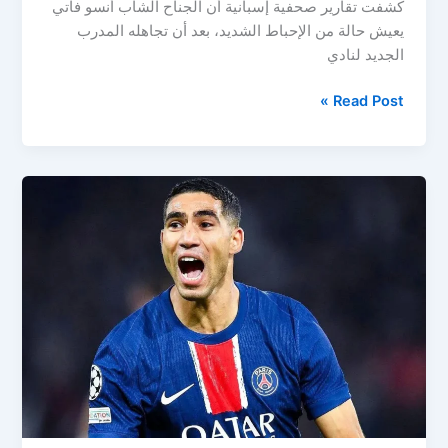
كشفت تقارير صحفية إسبانية أن الجناح الشاب أنسو فاتي
يعيش حالة من الإحباط الشديد، بعد أن تجاهله المدرب
الجديد لنادي
برشلونة
Read Post »
يفتح
الباب
لرحيل
موهبة
لا
ماسيا..
أنسو
فاتي
يقترب
من
مغادرة
برشلونة