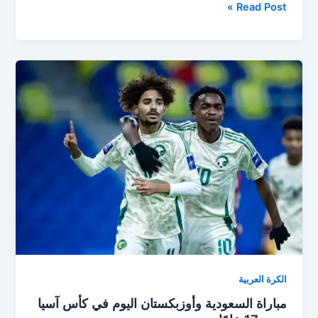
مدرب
Read Post »
الأخضر
تحت
17
عامًا
يؤكد
صعوبة
نهائي
كأس
آسيا
أمام
الأوزبك
الكرة العربية
مباراة السعودية وأوزبكستان اليوم في كأس آسيا