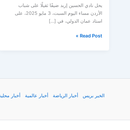
يحل نادي الحسين إربد ضيفًا ثقيلًا على شباب
الأردن مساء اليوم السبت، 3 مايو 2025، على
استاد عمان الدولي، في […]
مباشر
Read Post »
..
مباراة
الحسين
اربد
ضد
شباب
الأردن
الخبر بريس
أخبار الرياضة
أخبار عالمية
أخبار محلية
اليوم
في
الدوري
الأردني