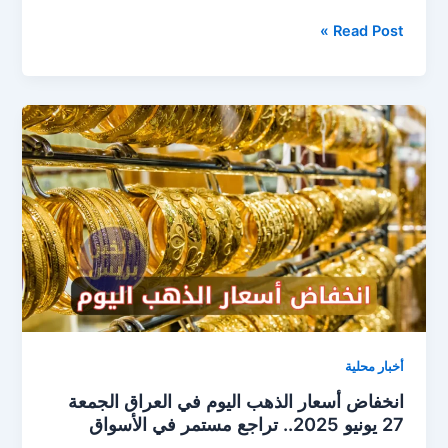
أسعار
Read Post »
الذهب
في
العراق
اليوم
الأحد
29
يونيو
2025..
هبوط
واستقرار
نسبي
أخبار محلية
انخفاض أسعار الذهب اليوم في العراق الجمعة
27 يونيو 2025.. تراجع مستمر في الأسواق