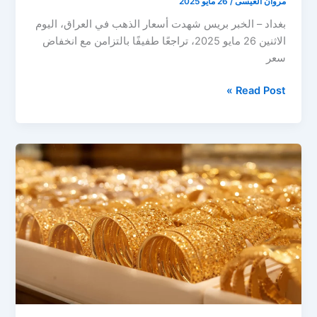
مروان العيسى
/
26 مايو 2025
بغداد – الخبر بريس شهدت أسعار الذهب في العراق، اليوم
الاثنين 26 مايو 2025، تراجعًا طفيفًا بالتزامن مع انخفاض
سعر
تراجع
Read Post »
أسعار
الذهب
في
العراق
اليوم
الاثنين
26
مايو
2025..
هل
هو
وقت
الشراء؟