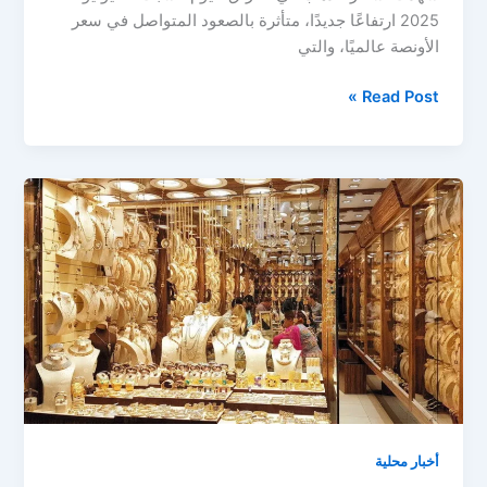
2025 ارتفاعًا جديدًا، متأثرة بالصعود المتواصل في سعر
الأونصة عالميًا، والتي
ارتفاع
Read Post »
أسعار
الذهب
في
العراق
اليوم
..
سعر
مثقال
الذهب
يقفز
مجددًا
أخبار محلية