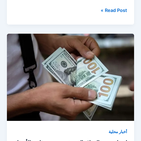
صعود
Read Post »
سعر
الدولار
اليوم
مقابل
الجنيه
في
البنوك
المصرية
أخبار محلية