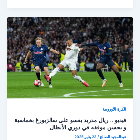
هلالي
ضخم
لإنزاغي
قبل
مونديال
الأندية
2025..
مفاوضات
حاسمة
في
ميلانو
الكرة الأوروبية
فيديو .. ريال مدريد يقسو على سالزبورغ بخماسية
و يحسن موقفه في دوري الأبطال
عبدالمجيد الصالح
/
23 يناير 2025