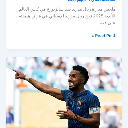
ملخص مباراة ريال مدريد ضد سالزبورغ في كأس العالم
للأندية 2025 نجح ريال مدريد الإسباني في فرض هيمنته
على قمة
ملخص
Read Post »
اكتساح
ريال
مدريد
ضد
سالزبورغ
بثلاثية
ويتأهل
متصدرًا
في
كأس
العالم
للأندية
2025