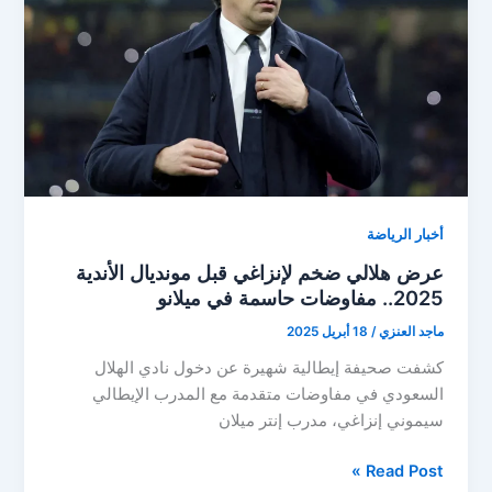
الضائعة
في
كأس
العالم
للأندية
2025
أخبار الرياضة
عرض هلالي ضخم لإنزاغي قبل مونديال الأندية
2025.. مفاوضات حاسمة في ميلانو
ماجد العنزي
/
18 أبريل 2025
كشفت صحيفة إيطالية شهيرة عن دخول نادي الهلال
السعودي في مفاوضات متقدمة مع المدرب الإيطالي
سيموني إنزاغي، مدرب إنتر ميلان
عرض
Read Post »