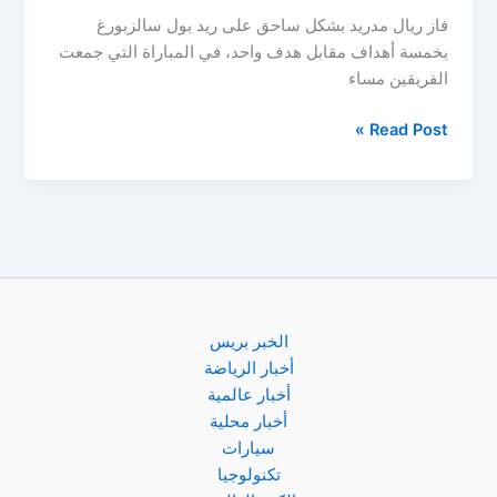
فاز ريال مدريد بشكل ساحق على ريد بول سالزبورغ
بخمسة أهداف مقابل هدف واحد، في المباراة التي جمعت
الفريقين مساء
فيديو
Read Post »
..
ريال
مدريد
يقسو
على
سالزبورغ
بخماسية
و
الخبر بريس
يحسن
أخبار الرياضة
موقفه
أخبار عالمية
في
أخبار محلية
دوري
سيارات
الأبطال
تكنولوجيا