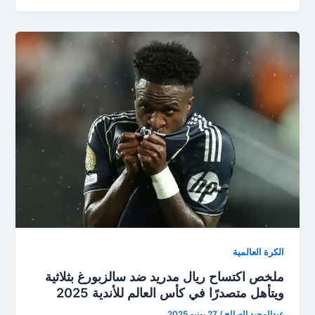
يسحق
سالزبورغ
بثلاثية
ويتأهل
لمواجهة
يوفنتوس
في
كأس
العالم
للأندية
الكرة العالمية
ملخص اكتساح ريال مدريد ضد سالزبورغ بثلاثية
ويتأهل متصدرًا في كأس العالم للأندية 2025
عبدالمجيد الصالح
/
27 يونيو 2025