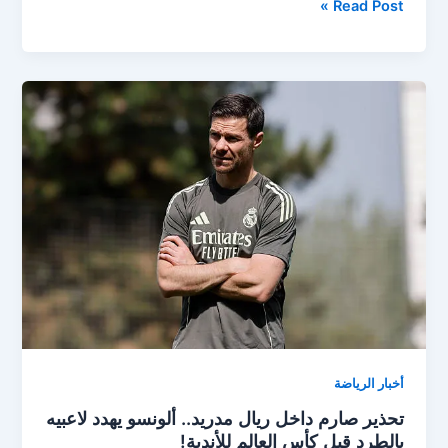
الهلال
Read Post »
يفرض
التعادل
على
ريال
مدريد
في
قمة
مثيرة
بمونديال
الأندية
2025
أخبار الرياضة
تحذير صارم داخل ريال مدريد.. ألونسو يهدد لاعبيه
بالطرد قبل كأس العالم للأندية!