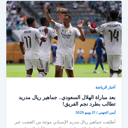
تحذيرية
لتشابي
ألونسو
و
ريال
مدريد
بسبب
كأس
العالم
للأندية
أخبار الرياضة
بعد مباراة الهلال السعودي.. جماهير ريال مدريد
تطالب بطرد نجم الفريق!
أيمن الجهني
/
21 يونيو 2025
أطلقت جماهير ريال مدريد الإسباني موجة من الغضب عبر