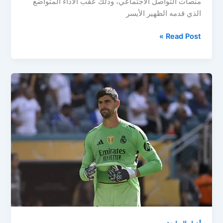
منصات التواصل الاجتماعي، وذلك عقب الأداء المتواضع
الذي قدمه الظهير الأيسر
بعد
Read Post »
مباراة
الهلال
السعودي..
جماهير
ريال
مدريد
تطالب
بطرد
نجم
الفريق!