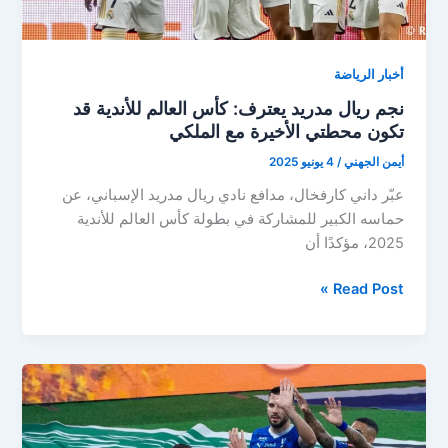
أخبار الرياضة
نجم ريال مدريد يعترف: كأس العالم للأندية قد
تكون محطتي الأخيرة مع الملكي
أيمن الجهني
/
4 يونيو 2025
عبّر داني كارفخال، مدافع نادي ريال مدريد الإسباني، عن
حماسه الكبير للمشاركة في بطولة كأس العالم للأندية
2025، مؤكدًا أن
نجم
Read Post »
ريال
مدريد
يعترف:
كأس
العالم
للأندية