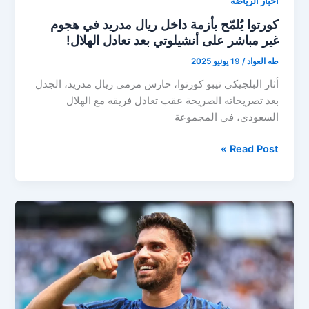
أخبار الرياضة
كورتوا يُلمّح بأزمة داخل ريال مدريد في هجوم
غير مباشر على أنشيلوتي بعد تعادل الهلال!
طه العواد
/
19 يونيو 2025
أثار البلجيكي تيبو كورتوا، حارس مرمى ريال مدريد، الجدل
بعد تصريحاته الصريحة عقب تعادل فريقه مع الهلال
السعودي، في المجموعة
كورتوا
Read Post »
يُلمّح
بأزمة
داخل
ريال
مدريد
في
هجوم
غير
مباشر