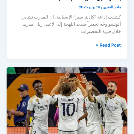
ماجد العنزي
/
16 يونيو 2025
كشفت إذاعة “كادينا سير” الإسبانية، أن المدرب تشابي
ألونسو وجّه تحذيراً شديد اللهجة إلى لاعبي ريال مدريد
خلال فترة التحضيرات
تحذير
Read Post »
صارم
داخل
ريال
مدريد..
ألونسو
يهدد
لاعبيه
بالطرد
قبل
كأس
العالم
للأندية!