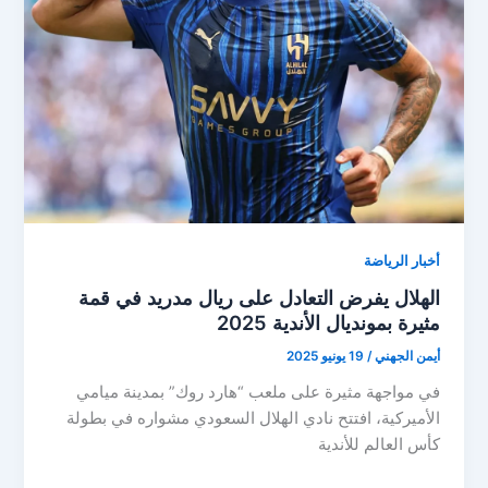
على
أنشيلوتي
بعد
تعادل
الهلال!
أخبار الرياضة
الهلال يفرض التعادل على ريال مدريد في قمة
مثيرة بمونديال الأندية 2025
أيمن الجهني
/
19 يونيو 2025
في مواجهة مثيرة على ملعب “هارد روك” بمدينة ميامي
الأميركية، افتتح نادي الهلال السعودي مشواره في بطولة
كأس العالم للأندية