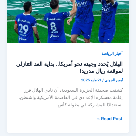
قد
تكون
محطتي
الأخيرة
مع
الملكي
أخبار الرياضة
الهلال يُحدد وجهته نحو أمريكا.. بداية العد التنازلي
لموقعة ريال مدريد!
أيمن الجهني
/
21 مايو 2025
كشفت صحيفة الجزيرة السعودية، أن نادي الهلال قرر
إقامة معسكره الإعدادي في العاصمة الأمريكية واشنطن،
استعدادًا للمشاركة في بطولة كأس
الهلال
Read Post »
يُحدد
وجهته