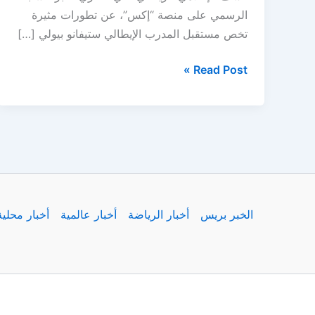
الرسمي على منصة “إكس”، عن تطورات مثيرة
تخص مستقبل المدرب الإيطالي ستيفانو بيولي […]
علي
Read Post »
العنزي
يفجّرها:
نادي
إيطالي
يُقنع
بيولي
بمغادرة
الخبر بريس
أخبار الرياضة
أخبار عالمية
أخبار محلية
النصر
قبل
انطلاق
الموسم!