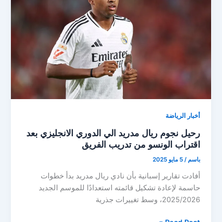
من
ضم
مدافع
جديد
قبل
بداية
الموسم
أخبار الرياضة
رحيل نجوم ريال مدريد الي الدوري الانجليزي بعد
اقتراب الونسو من تدريب الفريق
باسم
/
5 مايو 2025
أفادت تقارير إسبانية بأن نادي ريال مدريد بدأ خطوات
حاسمة لإعادة تشكيل قائمته استعدادًا للموسم الجديد
2025/2026، وسط تغييرات جذرية
رحيل