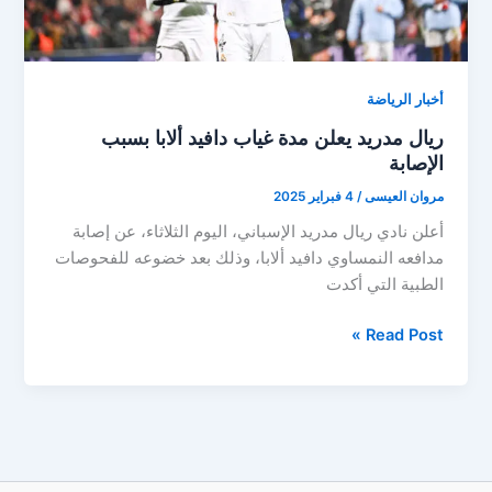
أخبار الرياضة
ريال مدريد يعلن مدة غياب دافيد ألابا بسبب
الإصابة
مروان العيسى
/
4 فبراير 2025
أعلن نادي ريال مدريد الإسباني، اليوم الثلاثاء، عن إصابة
مدافعه النمساوي دافيد ألابا، وذلك بعد خضوعه للفحوصات
الطبية التي أكدت
ريال
Read Post »
مدريد
يعلن
مدة
غياب
دافيد