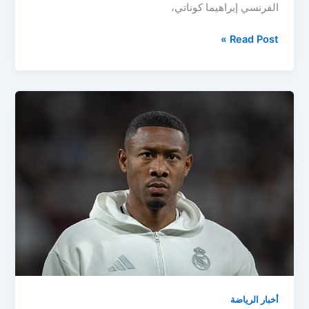
الفرنسي إبراهيما كوناتي،
رغم
Read Post »
الأزمة
الدفاعية..
ريال
مدريد
يرفض
التوقيع
مع
كوناتي
لهذا
السبب
أخبار الرياضة