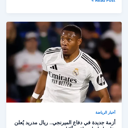
Read Post »
نجوم
ريال
مدريد
الي
الدوري
الانجليزي
بعد
اقتراب
الونسو
من
تدريب
الفريق
أخبار الرياضة
أزمة جديدة في دفاع الميرنجي.. ريال مدريد يُعلن