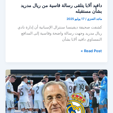
دافيد ألابا يتلقى رسالة قاسية من ريال مدريد
بشأن مستقبله
ماجد العنزي
/
17 يوليو 2025
كشفت صحيفة ديفينسا سنترال الإسبانية أن إدارة نادي
ريال مدريد وجهت رسالة واضحة وقاسية إلى المدافع
النمساوي دافيد ألابا بشأن
دافيد
Read Post »
ألابا
يتلقى
رسالة
قاسية
من
ريال
مدريد
بشأن
مستقبله