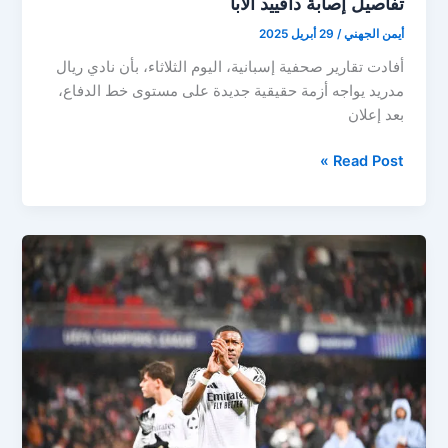
تفاصيل إصابة دافييد ألابا
أيمن الجهني
/
29 أبريل 2025
أفادت تقارير صحفية إسبانية، اليوم الثلاثاء، بأن نادي ريال
مدريد يواجه أزمة حقيقية جديدة على مستوى خط الدفاع،
بعد إعلان
أزمة
Read Post »
جديدة
في
دفاع
الميرنجي..
ريال
مدريد
يُعلن
تفاصيل
إصابة
دافييد
ألابا