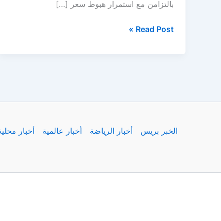
بالتزامن مع استمرار هبوط سعر […]
انخفاض
Read Post »
أسعار
الذهب
اليوم
في
العراق
الجمعة
27
الخبر بريس
أخبار الرياضة
أخبار عالمية
أخبار محلية
يونيو
2025..
تراجع
مستمر
في
الأسواق