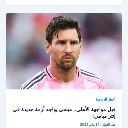
رساله
قوية
لفرانكو
ماستانتونو
قبل
الإنضمام
الى
ريال
مدريد
أخبار الرياضة
قبل مواجهة الأهلي.. ميسي يواجه أزمة جديدة في
إنتر ميامي!
طه العواد
/
31 مايو 2025