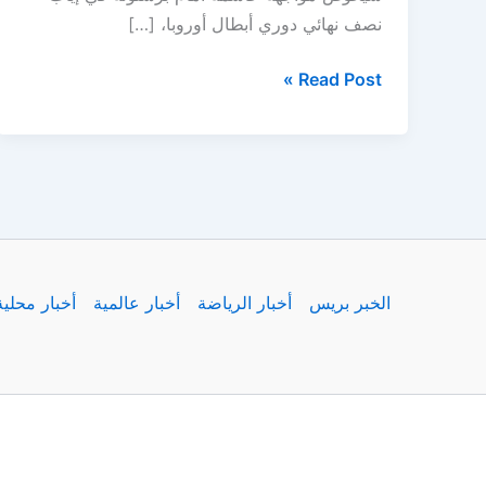
نصف نهائي دوري أبطال أوروبا، […]
صدمة
Read Post »
في
تشكيل
إنتر
ميلان
قبل
موقعة
برشلونة
الخبر بريس
أخبار الرياضة
أخبار عالمية
أخبار محلية
المصيرية!