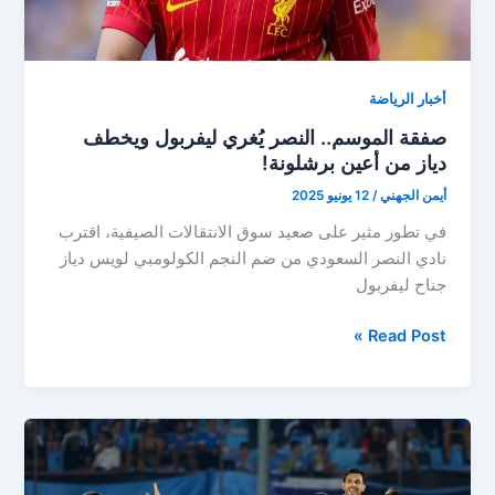
أخبار الرياضة
صفقة الموسم.. النصر يُغري ليفربول ويخطف
دياز من أعين برشلونة!
أيمن الجهني
/
12 يونيو 2025
في تطور مثير على صعيد سوق الانتقالات الصيفية، اقترب
نادي النصر السعودي من ضم النجم الكولومبي لويس دياز
جناح ليفربول
صفقة
Read Post »
الموسم..
النصر
يُغري
ليفربول
ويخطف
دياز