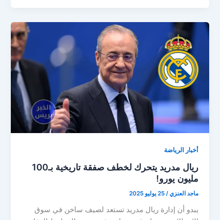
تكشف
ذكاء
ريال
مدريد
في
إدارة
العقود!
أخبار الرياضة
ريال مدريد يتحرك لخطف صفقة تاريخية بـ100
مليون يورو!
ماجد العنزي
/
25 يوليو 2025
يبدو أن إدارة ريال مدريد تستعد لصيف ساخن في سوق