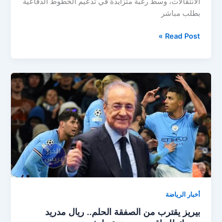
الانتقالات، وسط رغبة متزايدة في تدعيم الخطوط الدفاعية
بطلب مباشر
ريال
Read Post »
مدريد
يتحرك
لخطف
صفقة
تاريخية
بـ100
مليون
يورو!
أخبار الرياضة
بيريز يقترب من الصفقة الحلم.. ريال مدريد