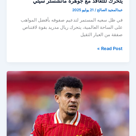
يتحرك للتعاقد مع جوهرة مانشستر سيتي
عبدالمجيد الصالح
/
21 يوليو 2025
في ظل سعيه المستمر لتدعيم صفوفه بأفضل المواهب
على الساحة العالمية، يتحرك ريال مدريد بقوة لاقتناص
صفقة من العيار الثقيل
بيريز
Read Post »
يقترب
من
الصفقة
الحلم..
ريال
مدريد
يتحرك
للتعاقد
مع
جوهرة
مانشستر
سيتي