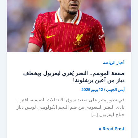
أخبار الرياضة
صفقة الموسم.. النصر يُغري ليفربول ويخطف
دياز من أعين برشلونة!
أيمن الجهني
/
12 يونيو 2025
في تطور مثير على صعيد سوق الانتقالات الصيفية، اقترب
نادي النصر السعودي من ضم النجم الكولومبي لويس دياز
جناح ليفربول […]
صفقة
Read Post »
الموسم..