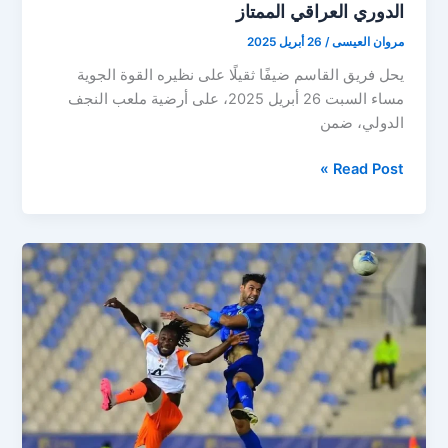
الدوري العراقي الممتاز
مروان العيسى
/
26 أبريل 2025
يحل فريق القاسم ضيفًا ثقيلًا على نظيره القوة الجوية
مساء السبت 26 أبريل 2025، على أرضية ملعب النجف
الدولي، ضمن
مباراة
Read Post »
القاسم
والقوة
الجوية..
في
الجولة
30
من
الدوري
العراقي
الممتاز