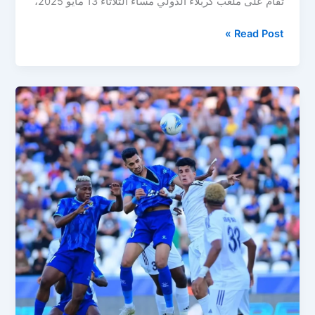
تقام على ملعب كربلاء الدولي مساء الثلاثاء 13 مايو 2025،
مباراة
Read Post »
القوة
الجوية
ضد
كربلاء
اليوم
في
دوري
نجوم
العراق