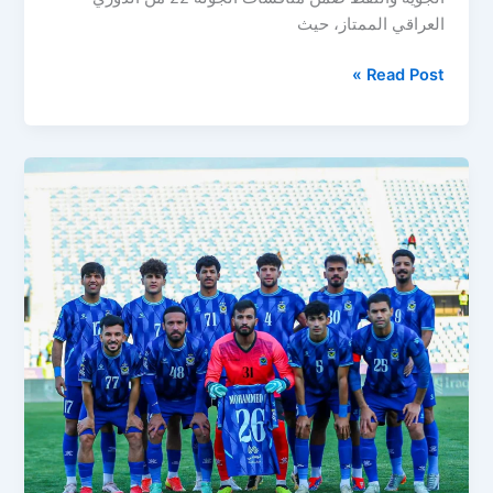
العراقي الممتاز، حيث
مباراة
Read Post »
القوة
الجوية
والنفط
مباشر
اليوم
في
الجولة
22
من
الدوري
العراقي