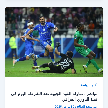
الجوية
ونفط
البصرة
اليوم
في
الجولة
26
من
الدوري
العراقي
أخبار الرياضة
مباشر.. مباراة القوة الجوية ضد الشرطة اليوم في
قمة الدوري العراقي
عبدالمجيد الصالح
/
30 مارس 2025