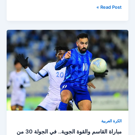
مباراة
Read Post »
القوة
الجوية
ضد
الكهرباء
اليوم
في
قمة
دوري
نجوم
العراق
الكرة العربية
مباراة القاسم والقوة الجوية.. في الجولة 30 من