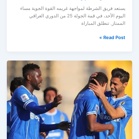
يستعد فريق الشرطة لمواجهة غريمه القوة الجوية مساء
اليوم الأحد، في قمة الجولة 25 من الدوري العراقي
الممتاز. تنطلق المباراة
مباشر..
Read Post »
مباراة
القوة
الجوية
ضد
الشرطة
اليوم
في
قمة
الدوري
العراقي