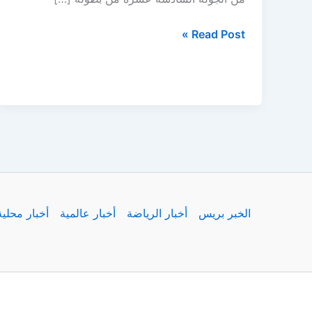
الزمالك
Read Post »
يواجه
طلائع
الجيش
في
عودة
مباريات
الدوري
المصري
الخبر بريس
أخبار الرياضة
أخبار عالمية
أخبار محلية