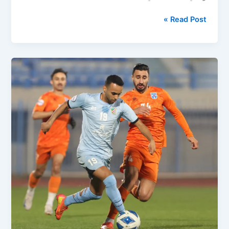
مباراة
Read Post »
الكويت
ضد
السالمية
اليوم
في
كأس
السوبر
الكويتي
2025