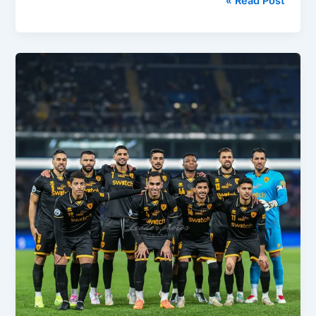
Read Post »
يواجه
الفحيحيل
في
مباراة
حاسمة
بالدوري
الكويتي