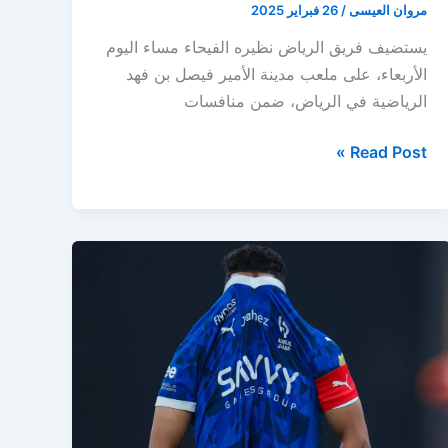
مروان العيسى
/
26 فبراير 2025
يستضيف فريق الرياض نظيره الفيحاء مساء اليوم
الأربعاء، على ملعب مدينة الأمير فيصل بن فهد
الرياضية في الرياض، ضمن منافسات
الرياض
Read Post »
يواجه
الفيحاء
بحثًا
عن
أول
انتصار
في
دوري
روشن
السعودي