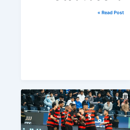
مباراة
Read Post »
الرياض
ضد
الفتح
اليوم
في
الجولة
29
من
الدوري
السعودي