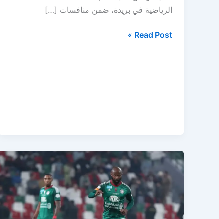
الرياضية في بريدة، ضمن منافسات […]
التعاون
Read Post »
يستقبل
الرياض
بطموح
كسر
العقدة
التاريخية
في
دوري
روشن
السعودي