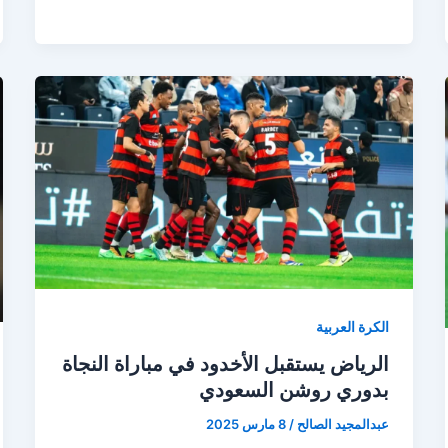
رونالدو
يتألق
بثنائية
ويقود
النصر
للفوز
على
الرياض
في
الدوري
السعودي
الكرة العربية
الرياض يستقبل الأخدود في مباراة النجاة
بدوري روشن السعودي
عبدالمجيد الصالح
/
8 مارس 2025