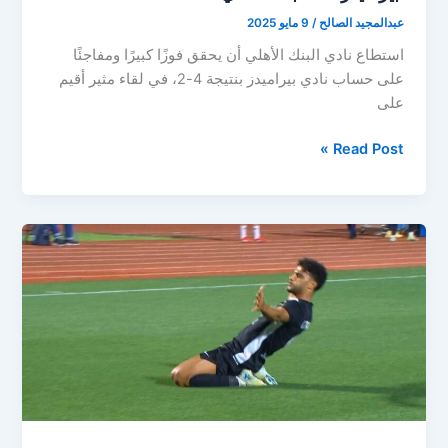
عبدالمجيد الصالح
/
9 مايو 2025
استطاع نادي البنك الأهلي أن يحقق فوزًا كبيرًا ومفاجئًا
على حساب نادي بيراميدز بنتيجة 4-2، في لقاء مثير أقيم
على
ترتيب
Read Post »
الدوري
المصري
بعد
الهزيمة
المفاجئة
لبيراميدز
ضد
البنك
الاهلي