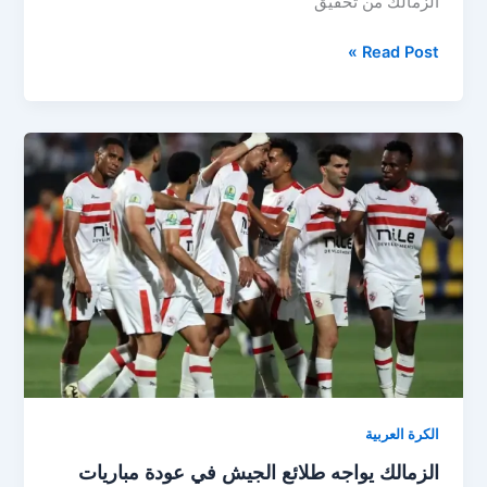
الزمالك من تحقيق
مباراة
Read Post »
الزمالك
ضد
بروكسي
في
كأس
مصر
2024..
كل
ما
تريد
معرفته
الكرة العربية
الزمالك يواجه طلائع الجيش في عودة مباريات