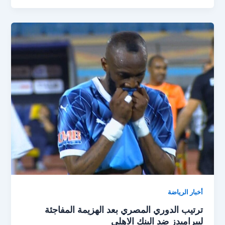
التشكيل
المتوقع
لمباراة
الزمالك
ضد
بيراميدز
في
الدوري
المصري
اليوم
أخبار الرياضة
ترتيب الدوري المصري بعد الهزيمة المفاجئة
لبيراميدز ضد البنك الاهلي