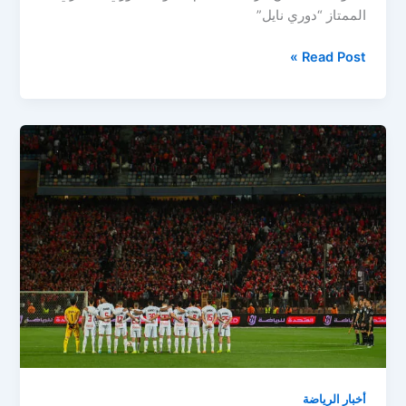
الممتاز “دوري نايل”
ترتيب
Read Post »
الدوري
المصري
بعد
تعادل
الأهلي
وبيراميدز:
الصراع
يشتعل
على
اللقب
أخبار الرياضة