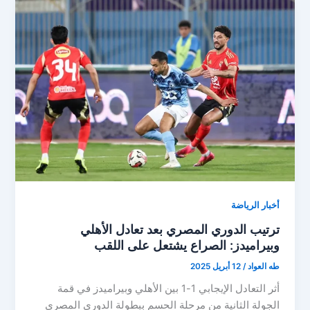
صمته:
ويرد
على
الهجوم
الجماهيري
عقب
الخروج
ضد
صن
داونز
أخبار الرياضة
ترتيب الدوري المصري بعد تعادل الأهلي
وبيراميدز: الصراع يشتعل على اللقب
طه العواد
/
12 أبريل 2025
أثر التعادل الإيجابي 1-1 بين الأهلي وبيراميدز في قمة
الجولة الثانية من مرحلة الحسم ببطولة الدوري المصري