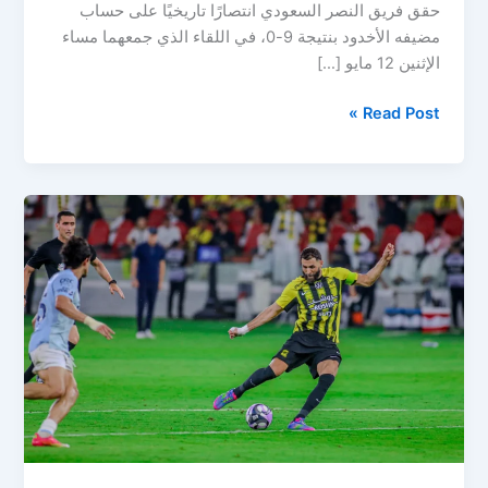
حقق فريق النصر السعودي انتصارًا تاريخيًا على حساب
مضيفه الأخدود بنتيجة 9-0، في اللقاء الذي جمعهما مساء
الإثنين 12 مايو […]
النصر
Read Post »
يكتسح
الأخدود
بتسعة
أهداف
نظيفة
في
ليلة
تألق
ماني
ودوران