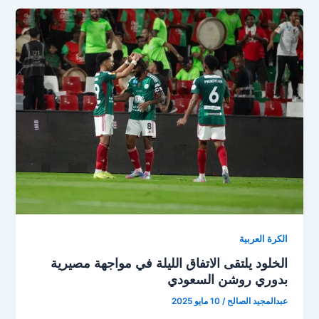
أزمة
:
ثلاثة
لاعبين
يستحقون
الإيقاف
بعد
اشتباكات
“كلاسيكو
الاتحاد
والنصر”
الكرة العربية
الخلود يلتقى الاتفاق الليلة في مواجهة مصيرية
بدوري روشن السعودي
عبدالمجيد الصالح
/
10 مايو 2025