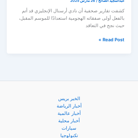
عبدالمجيد الصالح
/
26 مارس 2025
كشفت تقارير صحفية أن نادي أرسنال الإنجليزي قد أتم
بالفعل أولى صفقاته الهجومية استعدادًا للموسم المقبل،
حيث نجح في التعاقد
أرسنال
Read Post »
يحسم
أولى
صفقاته
الهجومية
للموسم
المقبل
الخبر بريس
أخبار الرياضة
أخبار عالمية
أخبار محلية
سيارات
تكنولوجيا