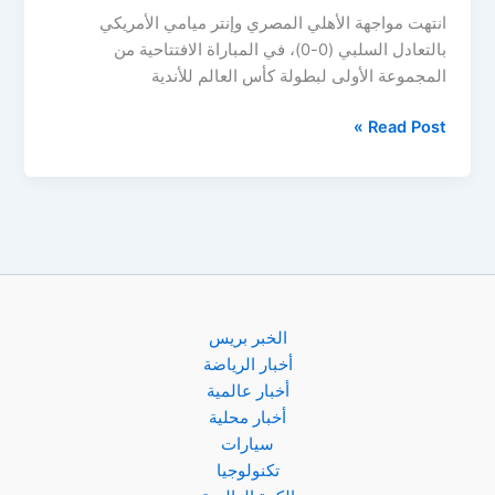
انتهت مواجهة الأهلي المصري وإنتر ميامي الأمريكي
بالتعادل السلبي (0-0)، في المباراة الافتتاحية من
المجموعة الأولى لبطولة كأس العالم للأندية
ملخص
Read Post »
تعادل
الأهلي
مع
إنتر
ميامي
في
افتتاح
مونديال
الخبر بريس
الأندية
أخبار الرياضة
بعد
أخبار عالمية
مباراة
أخبار محلية
مثيرة
سيارات
تكنولوجيا