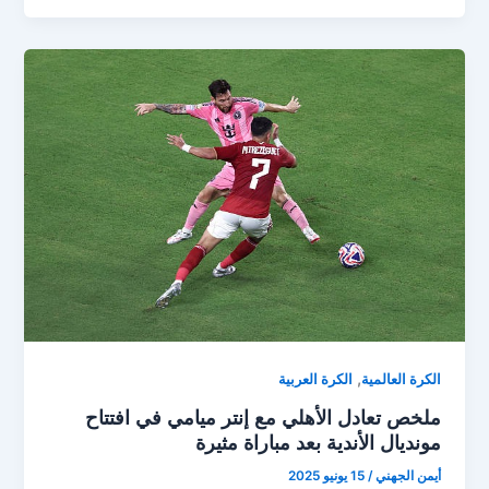
الأهلي
في
فخ
بالميراس
غياب
التركيز
يطيح
بحلم
كأس
العالم
للأندية
,
الكرة العالمية
الكرة العربية
ملخص تعادل الأهلي مع إنتر ميامي في افتتاح
مونديال الأندية بعد مباراة مثيرة
أيمن الجهني
/
15 يونيو 2025