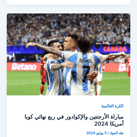
لنصف
نهائي
كوبا
أمريكا
بعد
الفوز
على
الإكوادور
بركلات
الترجيح
الكرة العالمية
مباراة الأرجنتين والإكوادور في ربع نهائي كوبا
أمريكا 2024
طه العواد
/
5 يوليو 2024