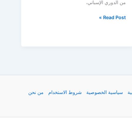
من الدوري الإسباني،
ملخص
Read Post »
انتصار
ريال
مدريد
علي
مايوركا
بهدف
قاتل
في
الوقت
ية
سياسية الخصوصية
شروط الاستخدام
من نحن
بدل
من
الضائع