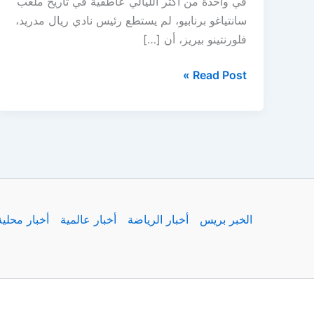
في واحدة من أكثر الليالي عاطفية في تاريخ ملعب
سانتياغو برنابيو، لم يستطع رئيس نادي ريال مدريد،
فلورنتينو بيريز، أن […]
فيديو..
Read Post »
دموع
بيريز
في
وداع
مودريتش
وأنشيلوتي
تُبكي
الخبر بريس
أخبار الرياضة
أخبار عالمية
أخبار محلية
البرنابيو