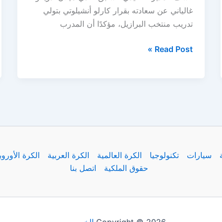
غالياني عن سعادته بقرار كارلو أنشيلوتي بتولي
تدريب منتخب البرازيل، مؤكدًا أن المدرب
غالياني
Read Post »
يُشيد
بقرار
أنشيلوتي
ويؤكد:
“من
المستحيل
أن
سيارات
تكنولوجيا
الكرة العالمية
الكرة العربية
الكرة الأوروب
يقدم
حقوق الملكية
اتصل بنا
أداءً
أسوأ
من
البرازيل
Copyright © 2026
الخبر بريس