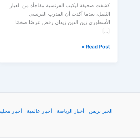
كشفت صحيفة ليكيب الفرنسية مفاجأة من العيار
الثقيل، بعدما أكدت أن المدرب الفرنسي
الأسطوري زين الدين زيدان رفض عرضًا ضخمًا
[…]
زيدان
Read Post »
يفجر
مفاجأة
ويرفض
100
مليون
يورو
من
الخبر بريس
أخبار الرياضة
أخبار عالمية
أخبار محلية
دوري
روشن..
والسبب
صادم