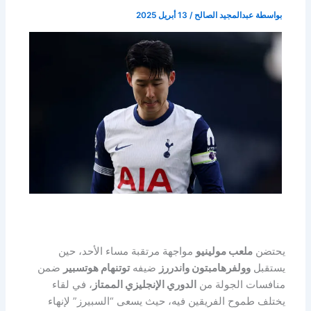
بواسطة
عبدالمجيد الصالح
/
13 أبريل 2025
يحتضن
ملعب مولينيو
مواجهة مرتقبة مساء الأحد، حين
يستقبل
وولفرهامبتون واندررز
ضيفه
توتنهام هوتسبير
ضمن
منافسات الجولة من
الدوري الإنجليزي الممتاز
، في لقاء
يختلف طموح الفريقين فيه، حيث يسعى “السبيرز” لإنهاء