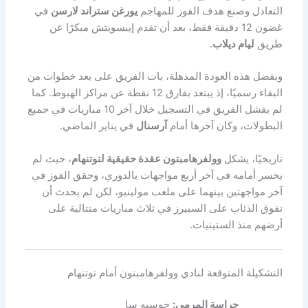
التعادل وصنع هدف الفوز للمهاجم
يورغن ستراند لارسن
في
غضون 12 دقيقة فقط، بعد أن تقدم إيبسويتش مبكرًا عن
طريق
ليام ديلاب
.
وبفضل هذه العودة المذهلة، بات الفريق على بعد خطوات من
البقاء رسميًا، إذ يبتعد بفارق 12 نقطة عن مراكز الهبوط. كما
لم يفشل الفريق في التسجيل خلال آخر 10 مباريات في جميع
البطولات، وكان آخرها أمام
آرسنال
في يناير الماضي.
تاريخيًا، يشكل
وولفرهامبتون عقدة حقيقية لتوتنهام
، حيث لم
يخسر أمامه في آخر أربع مواجهات بالدوري، وحقق الفوز في
آخر مواجهتين بينهما على ملعب مولينيو، لكن لم يحدث أن
تفوق الذئاب على السبيرز في ثلاث مباريات متتالية على
أرضهم منذ الستينيات.
التشكيلة المتوقعة لنادي وولفرهامبتون أمام توتنهام
حراسة المرمى:
خوسيه سا