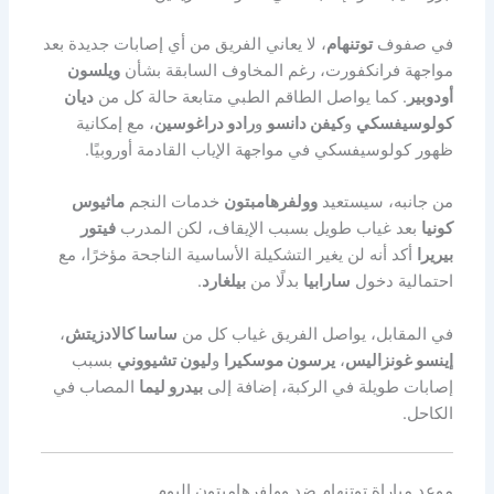
في صفوف
توتنهام
، لا يعاني الفريق من أي إصابات جديدة بعد
مواجهة فرانكفورت، رغم المخاوف السابقة بشأن
ويلسون
أودوبير
. كما يواصل الطاقم الطبي متابعة حالة كل من
ديان
كولوسيفسكي
و
كيفن دانسو
و
رادو دراغوسين
، مع إمكانية
ظهور كولوسيفسكي في مواجهة الإياب القادمة أوروبيًا.
من جانبه، سيستعيد
وولفرهامبتون
خدمات النجم
ماثيوس
كونيا
بعد غياب طويل بسبب الإيقاف، لكن المدرب
فيتور
بيريرا
أكد أنه لن يغير التشكيلة الأساسية الناجحة مؤخرًا، مع
احتمالية دخول
سارابيا
بدلًا من
بيلغارد
.
في المقابل، يواصل الفريق غياب كل من
ساسا كالادزيتش
،
إينسو غونزاليس
،
يرسون موسكيرا
و
ليون تشيووني
بسبب
إصابات طويلة في الركبة، إضافة إلى
بيدرو ليما
المصاب في
الكاحل.
موعد مباراة توتنهام ضد وولفرهامبتون اليوم