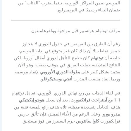
الموسم ضمن المراكز الأوروبية، بينما يقترب “الذئاب” من
ضمان البقاء رسميًا في البريميرليغ.
موقف توتنهام هوتسبير قبل مواجهة وولفرهامبتون
رغم أن الفارق بين الفريقين في جدول الدوري لا يتجاوز
خمس نقاط، إلا أن ذلك كان غير متوقع في بداية الموسم،
خاصة أن
توتنهام
كان يطمح للتأهل لدوري أبطال أوروبا، لكن
النتائج المتذبذبة جعلت الفريق في موقف صعب، وهو الآن
يعتمد بشكل كبير على
بطولة الدوري الأوروبي
لإنقاذ موسمه
وربما إنقاذ منصب المدرب
أنجي بوستيكوغلو
.
في لقاء الذهاب من ربع نهائي الدوري الأوروبي، تعادل توتنهام
1-1 مع
آينتراخت فرانكفورت
، بعد أن سجل
هوجو إيكيتيكي
هدف التعادل بتسديدة مذهلة، تلاه هدف رائع بلمسة فنية من
بيدرو بورو
. وعلى الرغم من الأداء المميز، فإن تألق حارس
فرانكفورت
كاوا سانتوس
حرم السبيرز من فوز مستحق.