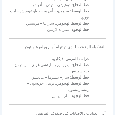
خط الدفاع:
دوهيرتي – توتي – أغبادو
خط الوسط:
سيميدو – أندريه – جواو غوميش – آيت
نوري
خط الوسط الهجومي:
سارابيا – مونتسي
خط الهجوم:
ستراند لارسن
التشكيلة المتوقعة لنادي توتنهام أمام وولفرهامبتون
حراسة المرمى:
فيكاريو
خط الدفاع:
بيدرو بورو – آرتشي غراي – بن ديفيز –
جيد سبينس
خط الوسط:
سار – بيسوما – ماديسون
خط الوسط الهجومي:
برينان جونسون –
ريتشارليسون
خط الهجوم:
ماتياس تيل
أبرز الغيابات والإصابات في صفوف الفريقين