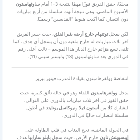
محليًا، حقق الفريق فوزًا مهمًا بنتيجة 3-1 أمام
ساوثهامبتون
الأسبوع الماضي، وهي نتيجة أنهت سلسلة من أربع مباريات
دون انتصار، كما أكدت هبوط “القديسين” رسميًا.
لكن
سجل توتنهام خارج أرضه يثير القلق
، حيث خسر الفريق
آخر ثلاث مباريات له خارج ملعبه دون أن يسجل أي هدف، كما
تلقى تسع هزائم خارج الديار هذا الموسم – ثالث أعلى رقم
في الدوري بعد ساوثهامبتون (13) وليستر سيتي (11).
انتفاضة وولفرهامبتون بقيادة المدرب فيتور بيريرا
يدخل
وولفرهامبتون
اللقاء وهو في حالة تألق كبيرة، حيث
حقق الفوز في آخر ثلاث مباريات بالدوري على التوالي،
ليشارك كلًا من
أستون فيلا
و
نيوكاسل يونايتد
في أطول
سلسلة انتصارات حاليًا في الدوري.
في الجولة الماضية، نجح الذئاب في قلب الطاولة على
إيبسويتش تاون
خارج الأرض، حيث سجل
بابلو سارابيا
هدف