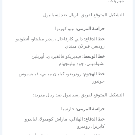
مباريات.
التشكيل المتوقع لفريق الريال ضد إسبانيول
حراسة المرمى:
تيبو كورتوا
خط الدفاع:
داني كارفاخال، إيدير ميليتاو، أنطونيو
روديغر، فيرلان ميندي
خط الوسط:
فيديريكو فالفيردي، أوريلين
تشواميني، جود بيلينجهام
خط الهجوم:
رودريغو، كيليان مبابي، فينيسيوس
جونيور
التشكيل المتوقع لفريق إسبانيول ضد ريال مدريد:
حراسة المرمى:
جارسيا
خط الدفاع:
الهلالي، ماراش كومبولا، لياندرو
كابريرا، روميرو