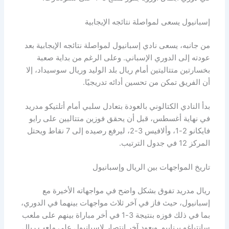
إسبانيول يسعى لمواصلة نتائجه الإيجابية
من جانبه، يسعى نادي إسبانيول لمواصلة نتائجه الإيجابية بعد
عودته إلى الدوري الإسباني. وعلى الرغم من بداية صعبة
بخسارتين متتاليتين أمام ريال بلد الوليد وريال سوسيداد، إلا
أن الفريق تمكن من تحسين أدائه تدريجيًا.
بدأ النادي الكتالوني بالعودة بتعادل سلبي أمام أتلتيكو مدريد
في نهاية أغسطس، قبل أن يحقق فوزين متتاليين على رايو
فايكانو 2-1، وألافيس 3-2، ليرفع رصيده إلى 7 نقاط ويحتل
المركز 12 في جدول الترتيب.
تاريخ المواجهات بين الريال وإسبانيول
ريال مدريد تفوق بشكل واضح في مواجهاته الأخيرة مع
إسبانيول، حيث فاز في آخر ثلاث مواجهات بينهما في الدوري،
بما في ذلك فوزه بنتيجة 3-1 في أخر مباراة بينهم على ملعب
سانتياغو برنابيو. ويعود آخر انتصار لإسبانيول على ملعب ريال