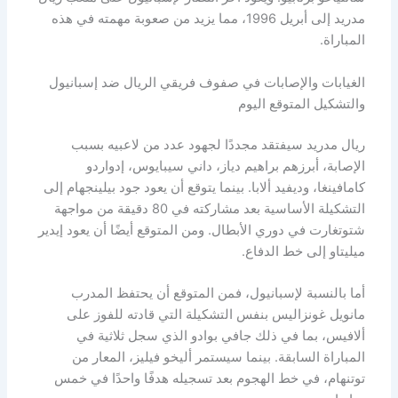
مدريد إلى أبريل 1996، مما يزيد من صعوبة مهمته في هذه
المباراة.
الغيابات والإصابات في صفوف فريقي الريال ضد إسبانيول
والتشكيل المتوقع اليوم
ريال مدريد سيفتقد مجددًا لجهود عدد من لاعبيه بسبب
الإصابة، أبرزهم براهيم دياز، داني سيبايوس، إدواردو
كامافينغا، وديفيد ألابا. بينما يتوقع أن يعود جود بيلينجهام إلى
التشكيلة الأساسية بعد مشاركته في 80 دقيقة من مواجهة
شتوتغارت في دوري الأبطال. ومن المتوقع أيضًا أن يعود إيدير
ميليتاو إلى خط الدفاع.
أما بالنسبة لإسبانيول، فمن المتوقع أن يحتفظ المدرب
مانويل غونزاليس بنفس التشكيلة التي قادته للفوز على
ألافيس، بما في ذلك جافي بوادو الذي سجل ثلاثية في
المباراة السابقة. بينما سيستمر أليخو فيليز، المعار من
توتنهام، في خط الهجوم بعد تسجيله هدفًا واحدًا في خمس