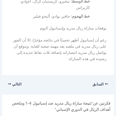
خط الوسط:
تيخيرو، كريستيان كرال، أغوادو،
كاريراس
خط الهجوم:
جافي بوادو، أليخو فيليز
توقعات مباراة ريال مدريد وإسبانيول اليوم
رغم أن إسبانيول أظهر تحسنًا في نتائجه مؤخرًا، إلا أن الفوز
على ريال مدريد في ملعبه يعد مهمة صعبة للغاية. ونتوقع أن
يواصل ريال مدريد انتصاراته بإضافة ثلاث نقاط جديدة إلى
رصيده في هذه المباراة.
السابق
التالي
فكرتين عن“نتيجة مباراة ريال مدريد ضد إسبانيول 4-1 وملخص
أهداف الريال في الدوري الإسباني”