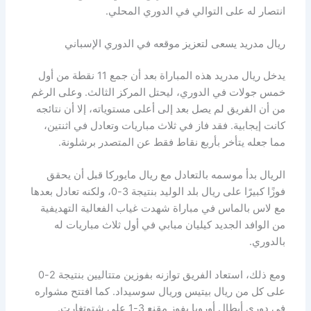
انتصار له على التوالي في الدوري المحلي.
ريال مدريد يسعى لتعزيز موقعه في الدوري الإسباني
يدخل ريال مدريد هذه المباراة بعد أن جمع 11 نقطة من أول
خمس جولات في الدوري، ليحتل المركز الثالث. وعلى الرغم
من أن الفريق لم يصل بعد إلى أعلى مستوياته، إلا أن نتائجه
كانت إيجابية. فقد فاز في ثلاث مباريات وتعادل في اثنتين،
مما جعله يتأخر بأربع نقاط فقط عن المتصدر برشلونة.
الريال بدأ موسمه بالتعادل مع ريال مايوركا قبل أن يحقق
فوزًا كبيرًا على ريال بلد الوليد بنتيجة 3-0، ولكنه تعادل بعدها
مع لاس بالماس في مباراة شهدت غياب الفعالية التهديفية
من الوافد الجديد كيليان مبابي في أول ثلاث مباريات له
بالدوري.
ومع ذلك، استعاد الفريق توازنه بفوزين متتاليين بنتيجة 2-0
على كل من ريال بيتيس وريال سوسيداد. كما افتتح مشواره
في دوري أبطال أوروبا بفوز مقنع 3-1 على شتوتغارت.