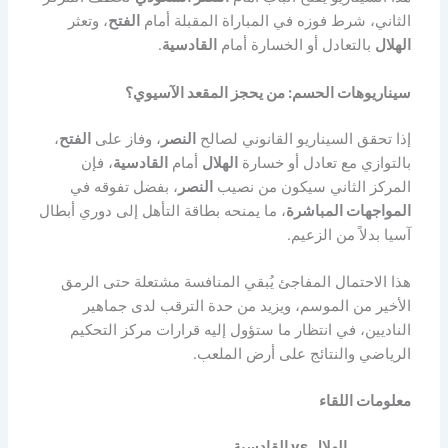
الثاني، شرط فوزه في المباراة المقبلة أمام
الفتح
، وتعثر
الهلال
بالتعادل أو الخسارة أمام
القادسية
.
سيناريوهات الحسم: من يحجز المقعد الآسيوي؟
إذا تحقق السيناريو القانوني لصالح
النصر
، وفاز على
الفتح
،
بالتوازي مع تعادل أو خسارة
الهلال
أمام
القادسية
، فإن
المركز الثاني سيكون من نصيب
النصر
، بفضل تفوقه في
المواجهات المباشرة
، ما يمنحه بطاقة التأهل إلى دوري أبطال
آسيا بدلاً من الزعيم.
هذا الاحتمال المفاجئ يُبقي المنافسة مشتعلة حتى الرمق
الأخير من الموسم، ويزيد من حدة الترقب لدى جماهير
الناديين، في انتظار ما ستؤول إليه قرارات مركز التحكيم
الرياضي والنتائج على أرض الملعب.
معلومات اللقاء
الهلال vs القادسية