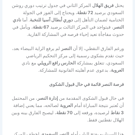
يحتل
فريق الهلال
المركز الثاني في جدول ترتيب دوري روشن
السعودي برصيد
72 نقطة
، ويحتاج إلى الفوز في الجولة
الختامية لضمان التأهل إلى
دوري أبطال آسيا للنخبة
. أما
نادي
النصر
، فيتواجد في المركز الثالث برصيد
67 نقطة
، ويأمل في
حدوث مفاجأة تعيد إحياء فرصه في المشاركة القارية.
ورغم الفارق النقطي، إلا أن
النصر
لم يرفع الراية البيضاء بعد،
حيث تقدم بشكوى رسمية إلى مركز التحكيم الرياضي
السعودي، تتعلق بمشاركة
الحارس رافع الرويلي
مع نادي
العروبة
، بدعوى عدم أهليته القانونية للمشاركة.
فرصة النصر قائمة في حال قبول الشكوى
في حال قبول الشكوى المقدمة من
إدارة النصر
، من المحتمل
أن تُعتبر نتيجة المباراة أمام
العروبة
لصالحه، مما يعني إضافة
3 نقاط
لرصيده، ورفعه إلى
70 نقطة
، ليصبح الفارق بينه وبين
الهلال نقطتين فقط.
هذا السيناريو يفتح الباب أمام
النصر السعودي
لخطف المركز