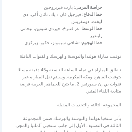
حراسة المرمى
: بارت فيربروجين
خط الدفاع
: فيرجيل فان دايك، ناثان أكي، دي
ليخت، دومفريس
خط الوسط
: غرافنبرخ، جيردي شوتين، تيجاني
رايندرز
خط الهجوم
: تشافي سيمونز، جكبو، زيركزي
توقيت مباراة هولندا والبوسنة والهرسك والقنوات الناقلة
تنطلق المباراة في تمام الساعة التاسعة و45 دقيقة مساءً
بتوقيت القاهرة ومكة المكرمة. وسيتم نقل المباراة عبر
قنوات بي إن سبورتس 2، ما يتيح للجماهير العربية فرصة
متابعة اللقاء المثير.
المجموعة الثالثة والتحديات المقبلة
يأتي منتخبا هولندا والبوسنة والهرسك ضمن المجموعة
الثالثة في التصنيف الأول إلى جانب منتخبي ألمانيا والمجر،