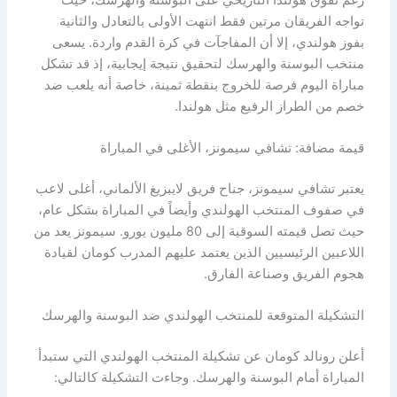
تواجه الفريقان مرتين فقط انتهت الأولى بالتعادل والثانية
بفوز هولندي، إلا أن المفاجآت في كرة القدم واردة. يسعى
منتخب البوسنة والهرسك لتحقيق نتيجة إيجابية، إذ قد تشكل
مباراة اليوم فرصة للخروج بنقطة ثمينة، خاصة أنه يلعب ضد
خصم من الطراز الرفيع مثل هولندا.
قيمة مضافة: تشافي سيمونز، الأغلى في المباراة
يعتبر تشافي سيمونز، جناح فريق لايبزيغ الألماني، أغلى لاعب
في صفوف المنتخب الهولندي وأيضاً في المباراة بشكل عام،
حيث تصل قيمته السوقية إلى 80 مليون يورو. سيمونز يعد من
اللاعبين الرئيسيين الذين يعتمد عليهم المدرب كومان لقيادة
هجوم الفريق وصناعة الفارق.
التشكيلة المتوقعة للمنتخب الهولندي ضد البوسنة والهرسك
أعلن رونالد كومان عن تشكيلة المنتخب الهولندي التي ستبدأ
المباراة أمام البوسنة والهرسك. وجاءت التشكيلة كالتالي: