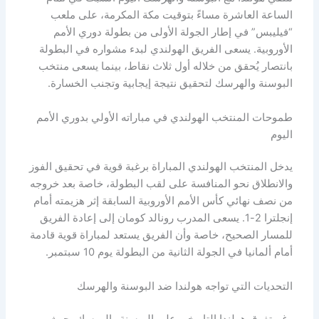
الساعة العاشرة مساءً بتوقيت مكة المكرمة، على ملعب
“فيليبس” في إطار الجولة الأولى من بطولة دوري الأمم
الأوروبية. يسعى الفريق الهولندي لبدء مشواره في البطولة
بانتصار يُحقق من خلاله أول ثلاث نقاط، بينما يسعى منتخب
البوسنة والهرسك لتحقيق نتيجة إيجابية وتجنب الخسارة.
طموحات المنتخب الهولندي في مباراته الأولي بدوري الأمم
اليوم
يدخل المنتخب الهولندي المباراة برغبة قوية في تحقيق الفوز
والانطلاق نحو المنافسة على لقب البطولة، خاصة بعد خروجه
من نصف نهائي كأس الأمم الأوروبية السابقة إثر هزيمته أمام
إنجلترا 2-1. يسعى المدرب رونالد كومان إلى إعادة الفريق
للمسار الصحيح، خاصة وأن الفريق يستعد لمباراة قوية قادمة
أمام ألمانيا في الجولة الثانية من البطولة يوم 10 سبتمبر.
التحديات التي تواجه هولندا ضد البوسنة والهرسك
رغم تفوق هولندا التاريخي على البوسنة والهرسك، حيث