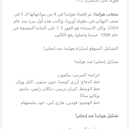
فوزه على الدنمارك 2-1.
منتخب هولندا:
تم إقصاء هولندا في 4 من مواجهاتها الـ 5 في
نصف النهائي في بطولة أوروبا، وكانت هذه أول مرة منذ عام
2004، وكان الاستثناء هو الفوز 2-1 على ألمانيا المضيفة في
عام 1988، عندما واصلوا رفع الكأس.
التشكيل المتوقع لمباراة هولندا ضد إنجلترا
تشكيل إنجلترا ضد هولندا
حراسة المرمى: بيكفورد
خط الدفاع: أزري كونسا، جون ستونز، كايل ووكر
خط الوسط: كيران تريبير، ديكلان رايس، ماينو،
بوكايو ساكا
خط الهجوم: فودين، هاري كين، جود بيلينجهام
تشكيل هولندا ضد إنجلترا
حراسة المرمى: فيربروجين