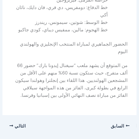
خط الدفاع: دومفريس، دي فري، فان دايك، ناثان
أكي
خط الوسط: شوتين، سيمونس، ريندرز
خط الهجوم: مالين، ممفيس ديباي، كودي جاكبو
الحضور الجماهيري لمباراة المنتخب الإنجليزي والهولندي
اليوم
من المتوقع أن يشهد ملعب “سيغنال إيدونا بارك” حضور 66
ألف متفرج، حيث ستكون نسبة 60% منهم على الأقل من
المشجعين الهولنديين. هذا اللقاء بين إنجلترا وهولندا سيكون
الرابع في بطولة كبرى، الفائز من هذه المواجهة سيلاقي
الفائز من مباراة نصف النهائي الأولى بين إسبانيا وفرنسا.
السابق
التالي