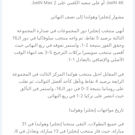
beIN 4K، أو علي سعيد الكعبي على beIN Max 2،
مشوار إنجلترا وهولندا إلى نصف النهائي
أنهى منتخب إنجلترا دور المجموعات في صدارة المجموعة
الثالثة برصيد 5 نقاط، ثم واجه منتخب سلوفاكيا في دور الـ16
وحقق الفوز بنتيجة 2-1، واستمر تفوقه في ربع النهائي حيث
أقصى منتخب سويسرا بركلات الترجيح 5-3 بعد انتهاء الوقت
الأصلي والإضافي بالتعادل 1-1.
في المقابل احتل منتخب هولندا المركز الثالث في المجموعة
الرابعة برصيد 4 نقاط وتأهل كأحد أفضل الثوالث، ثم تغلب
على رومانيا بنتيجة 3-0 في دور الـ16، واستمر في التألق
حيث انتصر على تركيا 2-1 في ربع النهائي.
تاريخ مواجهات إنجلترا وهولندا
في جميع البطولات، التقى منتخبا إنجلترا وهولندا في 31
مباراة، حيث فاز منتخب إنجلترا في 13 مباراة، وتعادل في 9،