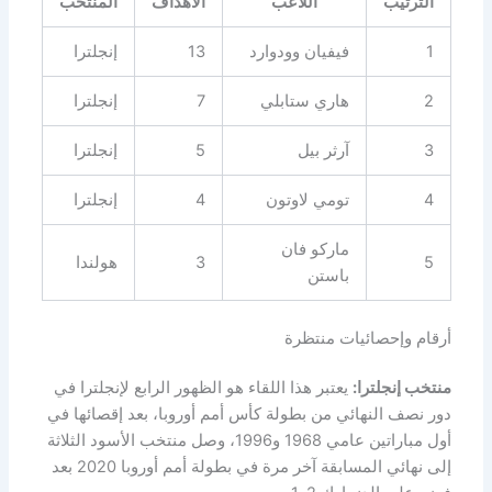
الترتيب
اللاعب
الأهداف
المنتخب
1
فيفيان وودوارد
13
إنجلترا
2
هاري ستابلي
7
إنجلترا
3
آرثر بيل
5
إنجلترا
4
تومي لاوتون
4
إنجلترا
ماركو فان
5
3
هولندا
باستن
أرقام وإحصائيات منتظرة
منتخب إنجلترا:
يعتبر هذا اللقاء هو الظهور الرابع لإنجلترا في
دور نصف النهائي من بطولة كأس أمم أوروبا، بعد إقصائها في
أول مباراتين عامي 1968 و1996، وصل منتخب الأسود الثلاثة
إلى نهائي المسابقة آخر مرة في بطولة أمم أوروبا 2020 بعد