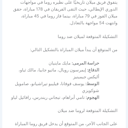
يتفوق فريق ميلان تاريخيًا على نظيره روما في مواجهات
الدوري الإيطالي، حيث التقى الفريقان في 178 مباراة، حقق
ميلان الفوز في 79 مباراة، بينما فاز روما في 45 مباراة،
وانتهت 54 مواجهة بالتعادل.
التشكيلة المتوقعة لميلان ضد روما
من المتوقع أن يبدأ ميلان المباراة بالتشكيل التالي:
حراسة المرمى:
مايك ماينيان
الدفاع:
إيمرسون رويال، ماتيو جابيا، مالك ثياو،
أليكس جيمينيز
الوسط:
يوسف فوفانا، فيليبو تيراشيانو، صامويل
شوكويزي
الهجوم:
تامي أبراهام، تيجاني ريندرس، رافائيل لياو
التشكيلة المتوقعة لروما ضد ميلان
على الجانب الآخر، من المتوقع أن يدخل فريق روما المباراة