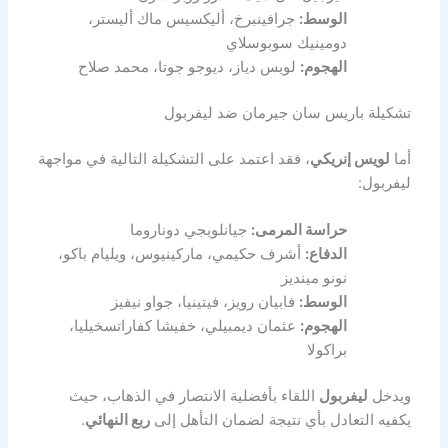
الوسط:
جرافينبرخ، أليكسيس ماك أليستر،
دومينيك سوبوسلاي
الهجوم:
لويس دياز، ديوجو جوتا، محمد صلاح
تشكيلة باريس سان جيرمان ضد ليفربول
أما
لويس إنريكي
، فقد اعتمد على التشكيلة التالية في مواجهة
ليفربول:
حراسة المرمى:
جيانلويجي دوناروما
الدفاع:
أشرف حكيمي، ماركينيوس، ويليام باكو،
نونو مينديز
الوسط:
فابيان رويز، فيتينيا، جواو نيفيز
الهجوم:
عثمان ديمبيلي، خفيشا كفاراتسخيليا،
براكولا
ويدخل
ليفربول
اللقاء بأفضلية الانتصار في الذهاب، حيث
يكفيه التعادل بأي نتيجة لضمان التأهل إلى
ربع النهائي
.