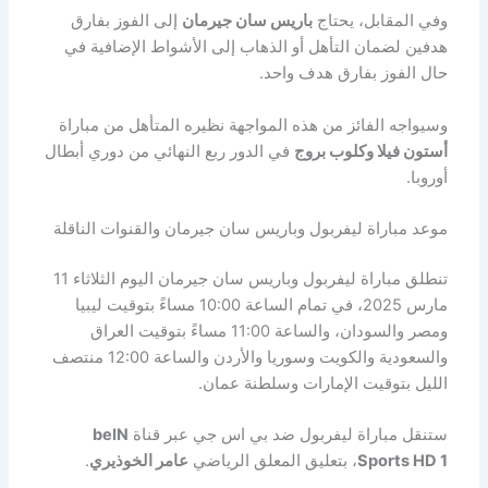
وفي المقابل، يحتاج
باريس سان جيرمان
إلى الفوز بفارق
هدفين لضمان التأهل أو الذهاب إلى الأشواط الإضافية في
حال الفوز بفارق هدف واحد.
وسيواجه الفائز من هذه المواجهة نظيره المتأهل من مباراة
أستون فيلا وكلوب بروج
في الدور ربع النهائي من دوري أبطال
أوروبا.
موعد مباراة ليفربول وباريس سان جيرمان والقنوات الناقلة
تنطلق مباراة ليفربول وباريس سان جيرمان اليوم الثلاثاء 11
مارس 2025، في تمام الساعة 10:00 مساءً بتوقيت ليبيا
ومصر والسودان، والساعة 11:00 مساءً بتوقيت العراق
والسعودية والكويت وسوريا والأردن والساعة 12:00 منتصف
الليل بتوقيت الإمارات وسلطنة عمان.
ستنقل مباراة ليفربول ضد بي اس جي عبر قناة
beIN
Sports HD 1
، بتعليق المعلق الرياضي
عامر الخوذيري
.