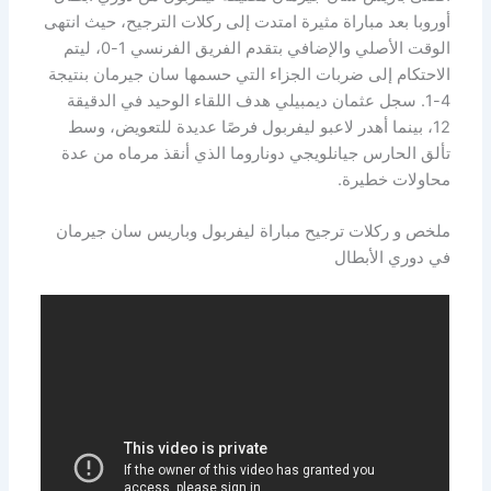
أوروبا بعد مباراة مثيرة امتدت إلى ركلات الترجيح، حيث انتهى
الوقت الأصلي والإضافي بتقدم الفريق الفرنسي 1-0، ليتم
الاحتكام إلى ضربات الجزاء التي حسمها سان جيرمان بنتيجة
4-1. سجل عثمان ديمبيلي هدف اللقاء الوحيد في الدقيقة
12، بينما أهدر لاعبو ليفربول فرصًا عديدة للتعويض، وسط
تألق الحارس جيانلويجي دوناروما الذي أنقذ مرماه من عدة
محاولات خطيرة.
ملخص و ركلات ترجيح مباراة ليفربول وباريس سان جيرمان
في دوري الأبطال