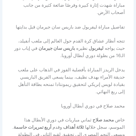
مباراة شهدت إثارة كبيرة وفرصًا ضائعة كثيرة من جانب
أصحاب الأرض.
تفاصيل مباراة ليفربول ضد باريس سان جيرمان قبل بدايتها
تتجه أنظار عشاق كرة القدم حول العالم إلى ملعب أنفيلد،
حيث يواجه
ليفربول
نظيره
باريس سان جيرمان
في إياب دور
الـ16 من بطولة دوري أبطال أوروبا.
يدخل الريدز المباراة بأفضلية الفوز في الذهاب على ملعب
حديقة الأمراء بهدف نظيف، بينما يسعى الفريق الباريسي
بقيادة لويس إنريكي لتحقيق ريمونتادا تمنحه بطاقة التأهل
إلى ربع النهائي.
محمد صلاح في دوري أبطال أوروبا
خاض
محمد صلاح
ثماني مباريات في دوري الأبطال هذا
الموسم، سجل خلالها
ثلاثة أهداف
وقدم
أربع تمريرات حاسمة
.
ويسعى النجم المصري إلى تحقيق لقبه الثاني في البطولة