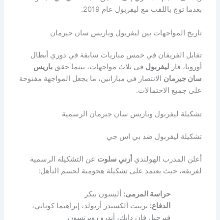
بعدما توج باللقب مع ليفربول عام 2019.
تاريخ المواجهات بين ليفربول وباريس سان جيرمان
تقابل الفريقان في خمس مباريات سابقة في دوري أبطال
أوروبا، فاز
ليفربول
في ثلاث مواجهات، بينما حقق
باريس
سان جيرمان
الانتصار في مباراتين، ما يجعل المواجهة مفتوحة
على جميع الاحتمالات.
تشكيلة ليفربول وباريس سان جيرمان الرسمية
تشكيلة ليفربول ضد بي اس جي
أعلن المدرب الهولندي
أرني سلوت
عن التشكيلة الرسمية
لفريقه، حيث يعتمد على تشكيلة هجومية لحسم التأهل:
حراسة المرمى:
أليسون بيكر
الدفاع:
ترينت ألكسندر أرنولد، إبراهيما كوناتي،
فيرجيل فان دايك، أندرو روبرتسون