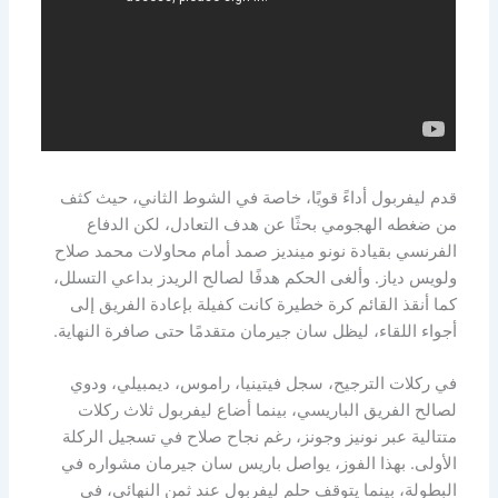
قدم ليفربول أداءً قويًا، خاصة في الشوط الثاني، حيث كثف
من ضغطه الهجومي بحثًا عن هدف التعادل، لكن الدفاع
الفرنسي بقيادة نونو مينديز صمد أمام محاولات محمد صلاح
ولويس دياز. وألغى الحكم هدفًا لصالح الريدز بداعي التسلل،
كما أنقذ القائم كرة خطيرة كانت كفيلة بإعادة الفريق إلى
أجواء اللقاء، ليظل سان جيرمان متقدمًا حتى صافرة النهاية.
في ركلات الترجيح، سجل فيتينيا، راموس، ديمبيلي، ودوي
لصالح الفريق الباريسي، بينما أضاع ليفربول ثلاث ركلات
متتالية عبر نونيز وجونز، رغم نجاح صلاح في تسجيل الركلة
الأولى. بهذا الفوز، يواصل باريس سان جيرمان مشواره في
البطولة، بينما يتوقف حلم ليفربول عند ثمن النهائي، في