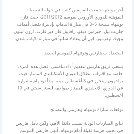
آخر مواجهة جمعت الفريقين كانت في جولة التصفيات
المؤهلة للدوري الأوروبي لموسم 2011/2012، حيث فاز
توتنهام بنتيجة 5-0 في مباراة الذهاب بإدنبرة بفضل أهداف
جاريث بيل، جيرمين ديفو، رافاييل فان دير فارت، آرون لينون،
وجيك ليفرمور، قبل أن يتعادلا سلبياً في مباراة الإياب بلندن.
استعدادات هارتس وتوتنهام للموسم الجديد
يسعى فريق هارتس لتقديم أداء تنافسي أفضل هذه المرة،
خاصة مع اقتراب انطلاق الدوري الأسكتلندي الممتاز حيث
يواجهون رينجرز في 3 أغسطس. بينما يبدأ توتنهام مشواره
في الدوري الإنجليزي الممتاز بمواجهة ليستر سيتي في 19
أغسطس.
توقعات مباراة توتنهام وهارتس والنصائح
نتائج المباريات الودية ليست دائمًا الأهم، ولكن يأمل هارتس
في تجنب هزيمة ثقيلة أمام توتنهام. أنهى هارتس الموسم