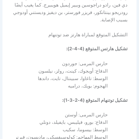
دي فين، رادو دراجوسين وبيير إيميل هويبيرج. كما يغيب أيضًا
رودريجو بينتانكور، فريزر فورستر، بن ديفيز وديستني أودوجي
بسبب الإصابة.
التشكيل المتوقع لمباراة هارتز ضد توتنهام
تشكيل هارتس المتوقع (4-4-2):
حارس المرمى: جوردون
الدفاع: أويجوك، كينت، رولز، نيلسون
الوسط: تاغاوا، سبينتال، تايت، داندها
الهجوم: بويك، دراميه
تشكيل توتنهام المتوقع (4-2-3-1):
حارس المرمى: أوستن
الدفاع: بورو، فيليبس، بايفيلد، دونلي
الوسط: بيسوما، سكيب
الوسط المهاجم: كولوسيفسكي، ماديسون، فيرنر