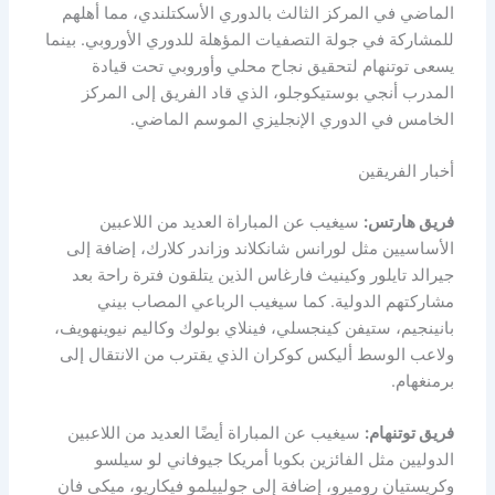
الماضي في المركز الثالث بالدوري الأسكتلندي، مما أهلهم
للمشاركة في جولة التصفيات المؤهلة للدوري الأوروبي. بينما
يسعى توتنهام لتحقيق نجاح محلي وأوروبي تحت قيادة
المدرب أنجي بوستيكوجلو، الذي قاد الفريق إلى المركز
الخامس في الدوري الإنجليزي الموسم الماضي.
أخبار الفريقين
فريق هارتس:
سيغيب عن المباراة العديد من اللاعبين
الأساسيين مثل لورانس شانكلاند وزاندر كلارك، إضافة إلى
جيرالد تايلور وكينيث فارغاس الذين يتلقون فترة راحة بعد
مشاركتهم الدولية. كما سيغيب الرباعي المصاب بيني
بانينجيم، ستيفن كينجسلي، فينلاي بولوك وكاليم نيوينهويف،
ولاعب الوسط أليكس كوكران الذي يقترب من الانتقال إلى
برمنغهام.
فريق توتنهام:
سيغيب عن المباراة أيضًا العديد من اللاعبين
الدوليين مثل الفائزين بكوبا أمريكا جيوفاني لو سيلسو
وكريستيان روميرو، إضافة إلى جولييلمو فيكاريو، ميكي فان