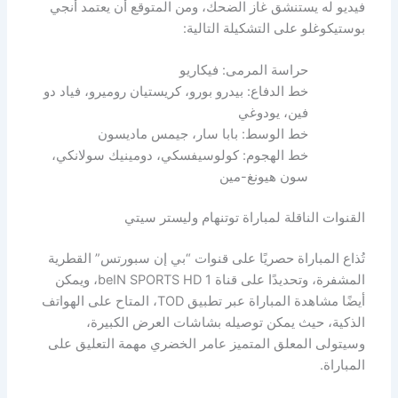
فيديو له يستنشق غاز الضحك، ومن المتوقع أن يعتمد أنجي
بوستيكوغلو على التشكيلة التالية:
حراسة المرمى: فيكاريو
خط الدفاع: بيدرو بورو، كريستيان روميرو، فياد دو
فين، يودوغي
خط الوسط: بابا سار، جيمس ماديسون
خط الهجوم: كولوسيفسكي، دومينيك سولانكي،
سون هيونغ-مين
القنوات الناقلة لمباراة توتنهام وليستر سيتي
تُذاع المباراة حصريًا على قنوات “بي إن سبورتس” القطرية
المشفرة، وتحديدًا على قناة beIN SPORTS HD 1، ويمكن
أيضًا مشاهدة المباراة عبر تطبيق TOD، المتاح على الهواتف
الذكية، حيث يمكن توصيله بشاشات العرض الكبيرة،
وسيتولى المعلق المتميز عامر الخضري مهمة التعليق على
المباراة.