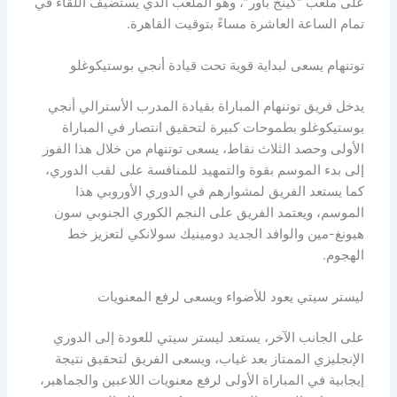
على ملعب “كينج باور”، وهو الملعب الذي يستضيف اللقاء في
تمام الساعة العاشرة مساءً بتوقيت القاهرة.
توتنهام يسعى لبداية قوية تحت قيادة أنجي بوستيكوغلو
يدخل فريق توتنهام المباراة بقيادة المدرب الأسترالي أنجي
بوستيكوغلو بطموحات كبيرة لتحقيق انتصار في المباراة
الأولى وحصد الثلاث نقاط، يسعى توتنهام من خلال هذا الفوز
إلى بدء الموسم بقوة والتمهيد للمنافسة على لقب الدوري،
كما يستعد الفريق لمشوارهم في الدوري الأوروبي هذا
الموسم، ويعتمد الفريق على النجم الكوري الجنوبي سون
هيونغ-مين والوافد الجديد دومينيك سولانكي لتعزيز خط
الهجوم.
ليستر سيتي يعود للأضواء ويسعى لرفع المعنويات
على الجانب الآخر، يستعد ليستر سيتي للعودة إلى الدوري
الإنجليزي الممتاز بعد غياب، ويسعى الفريق لتحقيق نتيجة
إيجابية في المباراة الأولى لرفع معنويات اللاعبين والجماهير،