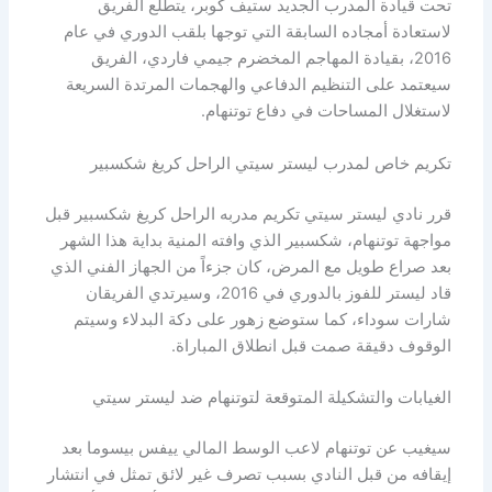
تحت قيادة المدرب الجديد ستيف كوبر، يتطلع الفريق
لاستعادة أمجاده السابقة التي توجها بلقب الدوري في عام
2016، بقيادة المهاجم المخضرم جيمي فاردي، الفريق
سيعتمد على التنظيم الدفاعي والهجمات المرتدة السريعة
لاستغلال المساحات في دفاع توتنهام.
تكريم خاص لمدرب ليستر سيتي الراحل كريغ شكسبير
قرر نادي ليستر سيتي تكريم مدربه الراحل كريغ شكسبير قبل
مواجهة توتنهام، شكسبير الذي وافته المنية بداية هذا الشهر
بعد صراع طويل مع المرض، كان جزءاً من الجهاز الفني الذي
قاد ليستر للفوز بالدوري في 2016، وسيرتدي الفريقان
شارات سوداء، كما ستوضع زهور على دكة البدلاء وسيتم
الوقوف دقيقة صمت قبل انطلاق المباراة.
الغيابات والتشكيلة المتوقعة لتوتنهام ضد ليستر سيتي
سيغيب عن توتنهام لاعب الوسط المالي ييفس بيسوما بعد
إيقافه من قبل النادي بسبب تصرف غير لائق تمثل في انتشار