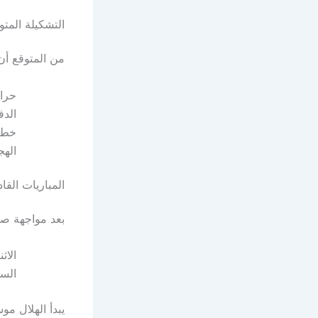
التشكيلة المت
من المتوقع أن ي
حراس
الدف
خط 
الهج
المباريات القا
بعد مواجهة صن
الاثنين، 29 يوليو: ض
السبت، 3 أغسطس: ضد