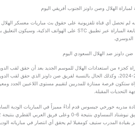
ة لمباراة الهلال وصن داونز الجنوب أفريقي اليوم
ه لم تحصل أي قناة تلفزيونية على حقوق بث مباريات معسكر الهلال 
ولكن يمكن متابعة المباراة عبر تطبيق STC على الهواتف الذكية، وسيكو
 الدوسري.
 ضن داونز ضد الهلال السعودي اليوم
اراة كجزء من استعدادات الهلال للموسم الجديد بعد أن حقق لقب الد
للموسم 2023-2024، وكذلك الحال بالنسبة لفريق صن داونز الذي حقق لقب ال
راة ستكون فرصة ممتازة للمدربين لتقييم مستوى اللاعبين الجدد ومعر
هة التحديات المقبلة.
ادة مدربه خورخي جيسوس قدم أداءً مميزاً في المباريات الودية السا
 بقيادة المدرب ستيف كومفيلا لم يحقق أي انتصار في مبارياته الودية