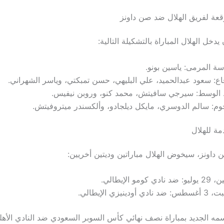
وقعة لفريق الهلال ضد صن داونز
دخل الهلال المباراة بالتشكيلة التالية:
ة المرمى: ياسين بونو.
اع: سعود عبدالحميد، علي البليهي، حسن تمبكتي، وياسر الشهراني.
الوسط: سيرجي سافيتش، محمد كنو، وروبن نيفيس.
وم: سالم الدوسري، مايكل ديلجادو، وألكسندر ميتروفيتش.
دمة للهلال
 داونز، سيخوض الهلال مباراتين وديتين أخريين:
د نادي كومو الإيطالي.
 نادي أودينيزي الإيطالي.