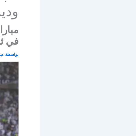
ودية 4
مبارا
في ثال
بواسطة
عبد