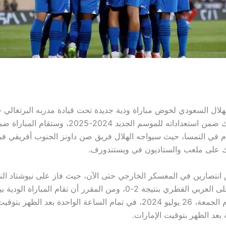
هلال السعودي لخوض مباراة ودية جديدة تحت قيادة مدربه البرتغالي
جيسوس، وذلك ضمن استعداداته للموسم الجديد 2024-2025
م في النمسا، حيث سيواجه الهلال فريق صن داونز الجنوب أفريقي في
لك على ملعب والستاديون في ويستندورف.
 انتصارين في المعسكر الخارجي حتى الآن، حيث فاز على نيوشتاد ال
بنتيجة 6-0 وعلى العربي القطري بنتيجة 2-0، ومن المقرر أن تقام المباراة ا
وصن داونز يوم الجمعة، 26 يوليو 2024، في تمام الساعة الواحدة بعد الظهر
 بعد الظهر بتوقيت الإمارات.