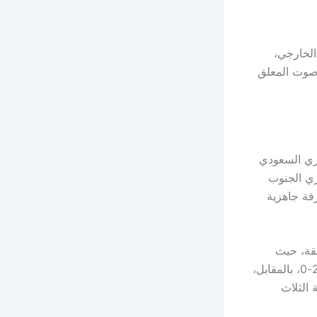
الخارجي،
ن التعليق بصوت المعلق
وري السعودي
دوري الجنوب
فة جاهزية
بقة، حيث
انتصر على فريق نيوشتاد النمساوي بنتيجة 6-0 وعلى فريق العربي القطري بنتيجة 2-0، بالمقابل،
 الثلاث