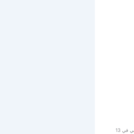
يبدأ الهلال موسمه الجديد بمباراة نصف نهائي كأس السوبر السعودي ضد النادي الأهلي في 13