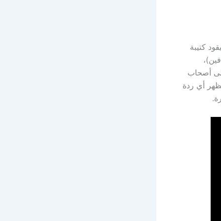
ود كتيبة
ين)،
على أصحاب
ظهر أي ردة
ة.