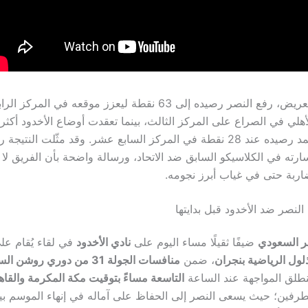
بهذا الانتصار العريض، رفع النصر رصيده إلى 63 نقطة ليعزز موقعه في ال
لي في الصراع على المركز الثالث، بينما تعقدت أوضاع الأخدود أكث
الترتيب مع تجمد رصيده عند 28 نقطة في المركز السابع عشر. وقد مثّلت النتيجة
رته في الكلاسيكو السابق ضد الاتحاد، ورسالة واضحة بأن الفريق لا 
ربة حتى في غياب أبرز نجومه.
النصر ضد الأخدود قبل بدايتها
ر السعودي
ضيفًا ثقيلًا مساء اليوم على
نادي الأخدود
في لقاء يُقام ع
ذلول الرياضية بنجران
، ضمن
منافسات الجولة 31 من دوري روشن
نطلق المواجهة عند الساعة
التاسعة مساءً بتوقيت مكة المكرمة والقاه
طرفين؛ حيث يسعى النصر إلى الحفاظ على آماله في إنهاء الموسم بين 