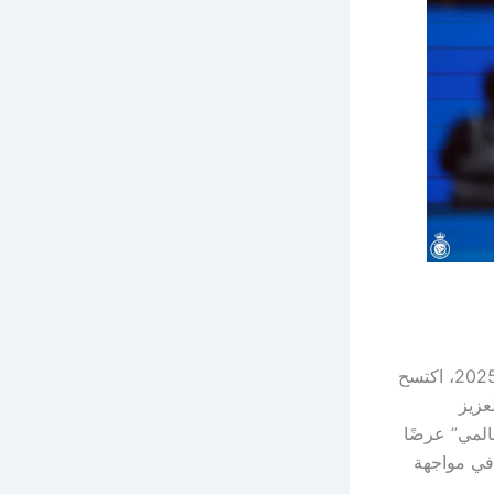
في مباراة تاريخية ضمن الجولة 31 من الدوري السعودي للمحترفين موسم 2024-2025، اكتسح
عزيز
المي” عرضًا
 في مواجهة