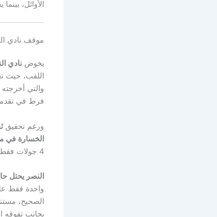
الأوائل، بينما
موقف نادي الن
يخوض
نادي ال
اللقب، حيث تع
والتي أخرجته
فرط في تقدمه ب
ورغم تحقيق
ث
الخسارة في مبا
4 جولات فقط على نهاية الموسم.
النصر يحتل حاليًا
واحدة فقط على القادسية (59 
الصحيح، مستند
بجانب تفوقه ا