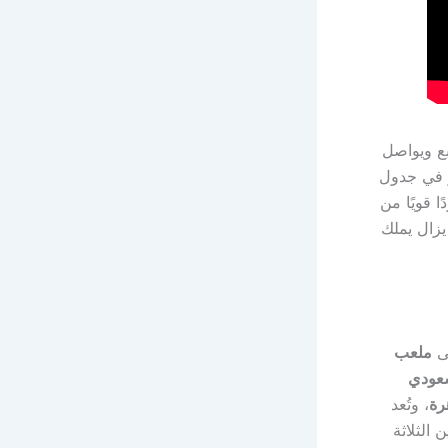
مركز الرابع ويواصل
ر في جدول
 ردًا قويًا من
يزال يملك
لى
ملعب
 السعودي
رة
، وتُعد
الثلاثة