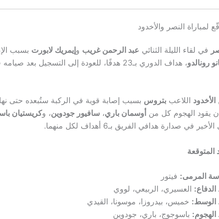
ّع لمباراة النصر والأخدود
صر
في لقاء الليلة الثنائي
عبد الرحمن غريب
و
إيمريك لابورت
بسبب الإص
و رونالدو
، هداف الدوري بـ23 هدفًا، للعودة إلى التسجيل بعد صيا
الأخدود
اللاعب
بتروس
بسبب إصابة قوية في الركبة ستُبعده حتى نهاي
ن يقود الهجوم كل من
أوسمان باري
،
سافيور جودوين
، و
كريستيان باس
ير في صدارة هدافي الفريق بـ6 أهداف لكل منهما.
 المتوقعة
سة المرمى:
فيتور
لدفاع:
العسيري، الربيعي، لووي
الوسط:
خميس، بيدروزا، موسونا، القيدي
الهجوم:
باسوجوج، باري، جودوين