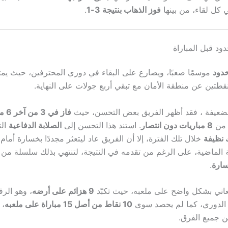
في كل لقاء، من بينها
فوز الذهاب بنتيجة 3-1
.
ود قبل المباراة
خدود
موسمًا صعبًا، ويصارع على البقاء في دوري المحترفين، حيث يم
نقطتين عن منطقة الأمان مع تبقي أربع جولات على النهاية.
الضعيفة ، فقد أظهر الفريق بعض التحسن، حيث
فاز في 3 من آخر 6 مباريات
 من
8 مباريات دون انتصار
. استند هذا التحسن إلى
الصلابة الدفاعية
ال
 نظيفة
خلال تلك الفترة، إلا أن الفريق عاد ليتعثر مجددًا بخسارة أمام
سارة
.
عاني بشكل واضح على ملعبه، حيث تكبّد
9 هزائم على أرضه
، وهو الرق
 الدوري، كما لم يحصد سوى
10 نقاط من أصل 15 مباراة على ملعبه
، 
ن جميع الفرق.