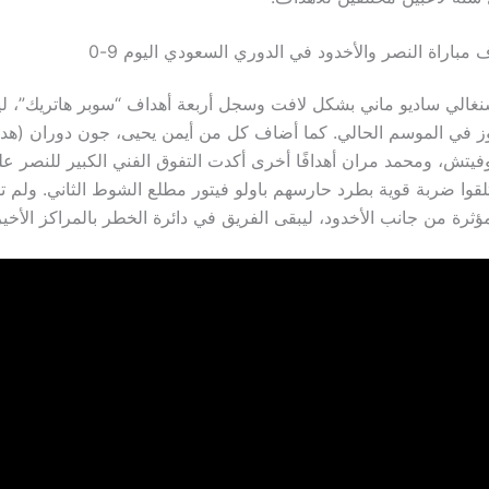
باراة النصر والأخدود في الدوري السعودي اليوم 9-0
سنغالي ساديو ماني بشكل لافت وسجل أربعة أهداف “سوبر هاتريك”، ليق
وز في الموسم الحالي. كما أضاف كل من أيمن يحيى، جون دوران (هدف
فيتش، ومحمد مران أهدافًا أخرى أكدت التفوق الفني الكبير للنصر 
تلقوا ضربة قوية بطرد حارسهم باولو فيتور مطلع الشوط الثاني. ولم ت
ثرة من جانب الأخدود، ليبقى الفريق في دائرة الخطر بالمراكز الأخير