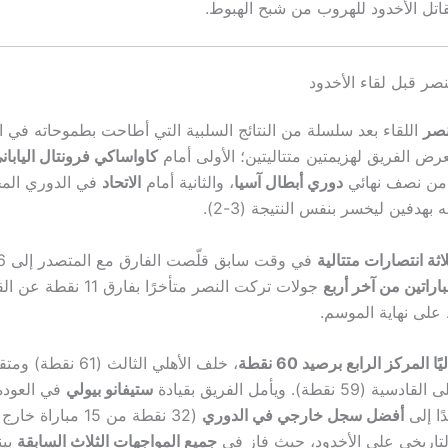
 يقاتل الأخدود للهروب من شبح الهبوط.
صر قبل لقاء الأخدود
نصر
اللقاء بعد سلسلة من النتائج السلبية التي أطاحت بطموحاته في 
رض الفريق لهزيمتين متتاليتين؛ الأولى أمام
كاواساكي فرونتال اليابان
 من نصف نهائي
دوري أبطال آسيا
، والثانية أمام
الاتحاد
في الدوري المح
هدفين ليخسر بنفس النتيجة (3-2).
لاثة انتصارات متتالية
في وقت سابق قلّصت الفارق مع المتصدر إلى 6 نقاط، فإن
راتين من آخر أربع
جولات تركت النصر متأخرًا بفا
 المركز الرابع برصيد 60 نقطة
، خلف الأهلي الثالث (61 
نقطة). ويأمل الفريق بقيادة
ستيفانو بيولي
في العودة
ًا إلى
أفضل سجل خارجي في الدوري
(32 نقطة من 15 مباراة
لتاريخي على الأخدود، حيث فاز في
جميع المواجهات الثلاث السابقة
بين