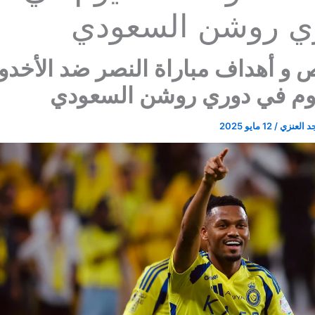
ي روشن السعودي
د العنزي
/
12 مايو 2025