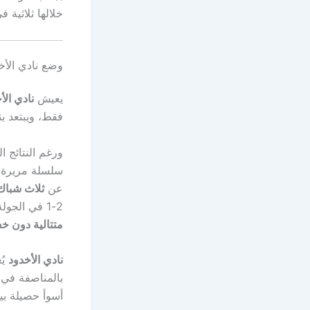
خلالها ثلاثية 
وضع نادي الأخد
يعيش
نادي الأ
فقط، ويبتعد ب
ورغم النتائج 
سلسلة مريرة
عن
ثلاث شباك
2-1 في الجولة الماضية، على الرغم من تقدمه في النتيجة، لتنتهي بذلك سلسلة من
متتالية دون خ
نادي الأخدود
يُ
بالمناصفة في
أسوأ حصيلة بي