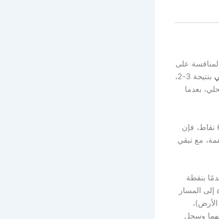
المنافسة على
ي
بنتيجة 3-2،
لي، بعدما
رق 11 نقطة عن القمة، مع تبقي
نقطة) ومتقدمًا بنقطة
 إلى المسار
 خارج الأرض)،
هما وسجل