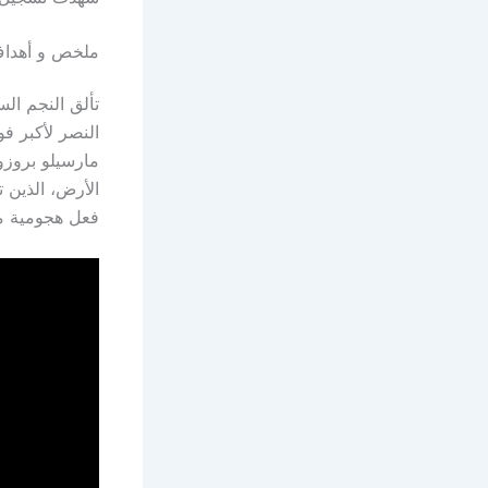
ملخص و أهداف م
تألق النجم ال
النصر لأكبر ف
مارسيلو بروزو
الأرض، الذين 
فعل هجومية مؤ