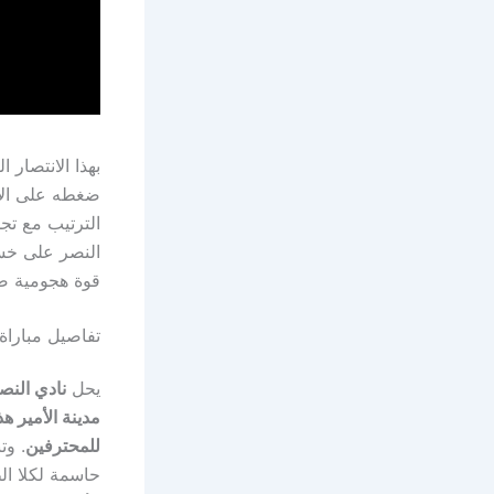
ضغطه على الأه
النصر على خسا
قوة هجومية ضا
تفاصيل مباراة 
يحل
نادي النص
مدينة الأمير ه
للمحترفين
. وت
حاسمة لكلا ال