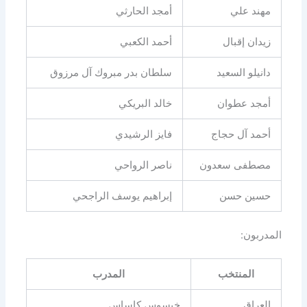
مهند علي
أمجد الحارثي
زيدان إقبال
أحمد الكعبي
دانيلو السعيد
سلطان بدر مبروك آل مرزوق
أمجد عطوان
خالد البريكي
أحمد آل حجاج
فايز الرشيدي
مصطفى سعدون
ناصر الرواحي
حسين حسن
إبراهيم يوسف الراجحي
المدربون:
المنتخب
المدرب
العراق
خيسوس كاساس