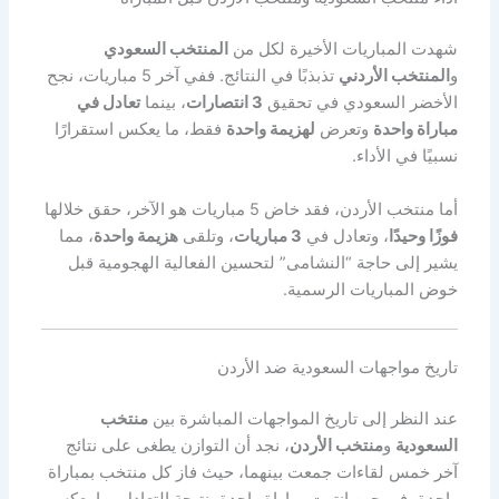
شهدت المباريات الأخيرة لكل من
المنتخب السعودي
و
المنتخب الأردني
تذبذبًا في النتائج. ففي آخر 5 مباريات، نجح
الأخضر السعودي في تحقيق
3 انتصارات
، بينما
تعادل في
مباراة واحدة
وتعرض
لهزيمة واحدة
فقط، ما يعكس استقرارًا
نسبيًا في الأداء.
أما منتخب الأردن، فقد خاض 5 مباريات هو الآخر، حقق خلالها
فوزًا وحيدًا
، وتعادل في
3 مباريات
، وتلقى
هزيمة واحدة
، مما
يشير إلى حاجة “النشامى” لتحسين الفعالية الهجومية قبل
خوض المباريات الرسمية.
تاريخ مواجهات السعودية ضد الأردن
عند النظر إلى تاريخ المواجهات المباشرة بين
منتخب
السعودية
و
منتخب الأردن
، نجد أن التوازن يطغى على نتائج
آخر خمس لقاءات جمعت بينهما، حيث فاز كل منتخب بمباراة
واحدة، في حين انتهت مباراة واحدة بنتيجة التعادل، ما يعكس