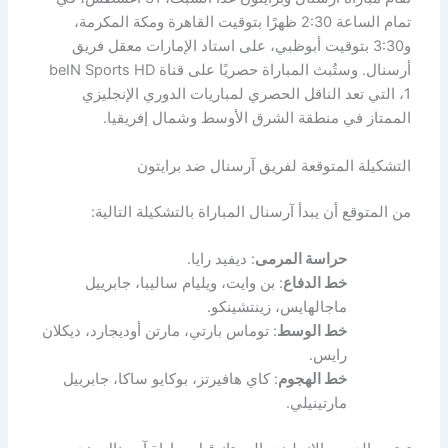
تمام الساعة 2:30 ظهرًا بتوقيت القاهرة ومكة المكرمة،
و3:30 بتوقيت أبوظبي، على استاد الإمارات معقل فريق
أرسنال. وستُبث المباراة حصريًا على قناة beIN Sports HD
1، التي تعد الناقل الحصري لمباريات الدوري الإنجليزي
الممتاز في منطقة الشرق الأوسط وشمال إفريقيا.
التشكيلة المتوقعة لفريق آرسنال ضد برايتون
من المتوقع أن يبدأ آرسنال المباراة بالتشكيلة التالية:
حراسة المرمى
: ديفيد رايا.
خط الدفاع
: بن وايت، ويليام ساليبا، جابرييل
ماجالهايس، زينتشينكو.
خط الوسط
: توماس بارتي، مارتن أوديجارد، ديكلان
رايس.
خط الهجوم
: كاي هافيرتز، بوكايو ساكا، جابرييل
مارتينيلي.