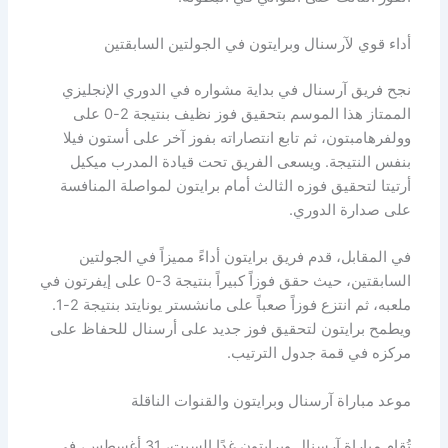
أداء قوي لآرسنال وبرايتون في الجولتين السابقتين
نجح فريق آرسنال في بداية مشواره في الدوري الإنجليزي
الممتاز هذا الموسم بتحقيق فوز نظيف بنتيجة 2-0 على
وولفرهامبتون، ثم تابع انتصاراته بفوز آخر على أستون فيلا
بنفس النتيجة. ويسعى الفريق تحت قيادة المدرب ميكيل
أرتيتا لتحقيق فوزه الثالث أمام برايتون لمواصلة المنافسة
على صدارة الدوري.
في المقابل، قدم فريق برايتون أداءً مميزاً في الجولتين
السابقتين، حيث حقق فوزاً كبيراً بنتيجة 3-0 على إيفرتون في
ملعبه، ثم انتزع فوزاً صعباً على مانشستر يونايتد بنتيجة 2-1.
ويطمح برايتون لتحقيق فوز جديد على أرسنال للحفاظ على
مركزه في قمة جدول الترتيب.
موعد مباراة آرسنال وبرايتون والقنوات الناقلة
تُقام مباراة آرسنال وبرايتون غدًا السبت، 31 أغسطس، في