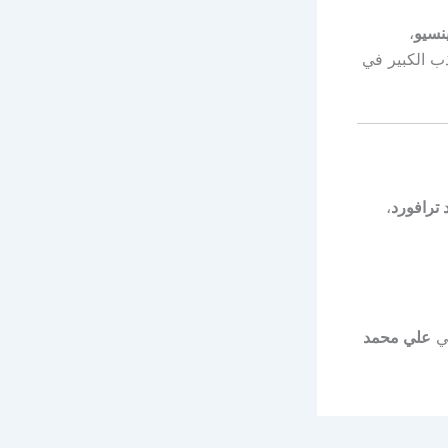
نسيو
،
ذب الكبير في
 ترافورد
،
ضي
علي محمد