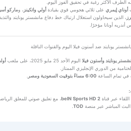
له الطرف الأكثر رغبة في تحقيق الفوز اليوم.
ب
أوناي إيمري
على ثلاثي هجومي قوي بقيادة
أولي واتكينز
، و
ماركو أسي
ز
، الذين سيحاولون استغلال ارتباك خط دفاع مانشستر يونايتد والتذب
ندريه أونانا مؤخرًا.
نشستر يونايتد ضد أستون فيلا اليوم والقنوات الناقلة
شستر يونايتد وأستون فيلا
اليوم الأحد 25 مايو 2025، على ملعب
أولد
تامية من الدوري الإنجليزي الممتاز.
ة في تمام الساعة
6:00 مساءً بتوقيت السعودية ومصر
.
:
للقاء عبر قناة
beIN Sports HD 2
، مع تعليق صوتي للمعلق الريا
ح البث المباشر عبر منصة
TOD
.