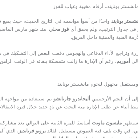
نشستر يونايتد.. أرقام مخيبة وغياب للفوز
شستر يونايتد
واحدًا من أسوأ مواسمه في التاريخ الحديث، حيث يقبع 
في جدول الترتيب، ولم يحقق أي
فوز محلي
منذ شهر مارس الماضي،
مة الفنية والذهنية داخل الفريق.
ررة وتراجع الأداء الدفاعي والهجومي دفعت البعض إلى التشكيك في 
الي
أموريم
، رغم أن الإدارة ما زالت متمسكة ببقائه في الوقت الراهن.
ومستقبل مجهول لنجوم مانشستر يونايتد
إلى أن النجم الأرجنتيني
أليخاندرو جارناتشو
تم استبعاده من مواجهة الي
ط أنباء عن طلب الإدارة منه البحث عن نادٍ جديد خلال فترة الانتقالا
 سيظهر
مايسون ماونت
أساسيًا للمرة الثانية على التوالي بعد مشاركت
بي، في وقت يلف فيه الغموض مستقبل القائد
برونو فرنانديز
، الذي أل