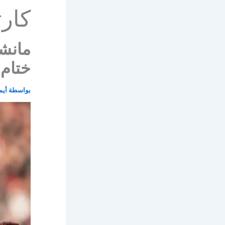
كار
مانشس
ختام 
بواسطة
أيم