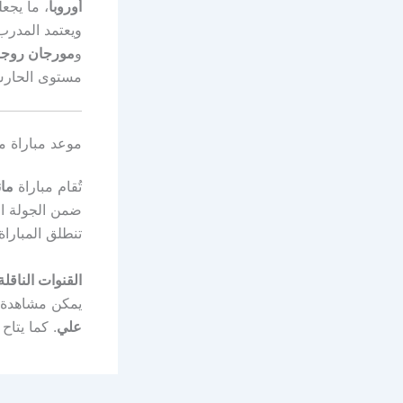
أوروبا
، ما يجع
ويعتمد المدر
و
مورجان روجر
مستوى الحارس أ
موعد مباراة ما
تُقام مباراة
مان
ضمن الجولة الخ
تنطلق المبارا
القنوات الناقلة
يمكن مشاهدة ا
علي
. كما يتا