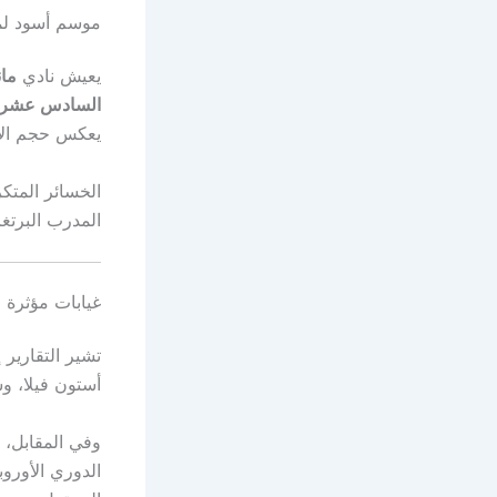
موسم أسود لما
يعيش نادي
مان
السادس عشر
يعكس حجم الأز
الخسائر المتك
المدرب البرتغ
غيابات مؤثرة 
تشير التقارير 
أستون فيلا، وس
وفي المقابل،
الدوري الأورو