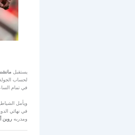
يستقبل
مانشست
لحساب الجولة ا
في تمام السا
ويأمل الشياطي
في نهائي الدو
ومدربه
روبن أ