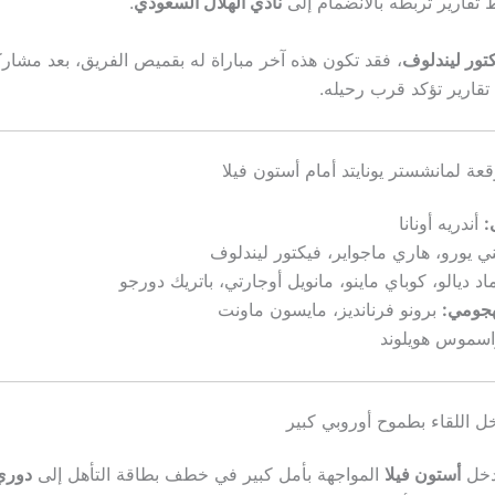
تقارير تربطه بالانضمام إلى
نادي الهلال السعودي
.
تور ليندلوف
، فقد تكون هذه آخر مباراة له بقميص الفريق، بعد مشار
قعة لمانشستر يونايتد أمام أستون فيلا
:
أندريه أونانا
ي يورو، هاري ماجواير، فيكتور ليندلوف
اد ديالو، كوباي ماينو، مانويل أوجارتي، باتريك دورجو
جومي:
برونو فرنانديز، مايسون ماونت
سموس هويلوند
خل اللقاء بطموح أوروبي كبير
يدخل
أستون فيلا
المواجهة بأمل كبير في خطف بطاقة التأهل إلى
دوري