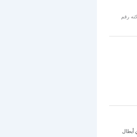
كته رقم
 أبطال