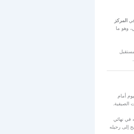
في
المركز
 وهو ما
مستقبل
وم أمام
ت الصيفية.
ه في نهائي
مح إلى رحيله