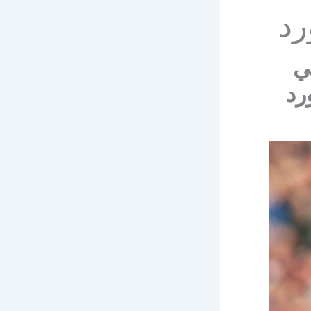
رد
ي
رد