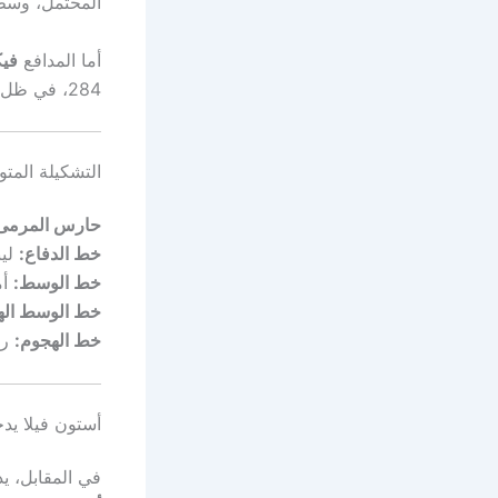
المحتمل، وسط 
أما المدافع
فيك
284، في ظل تقارير تؤكد قرب رحيله.
التشكيلة المتو
حارس المرمى
خط الدفاع:
لين
خط الوسط:
أم
خط الوسط اله
خط الهجوم:
را
أستون فيلا يد
في المقابل، 