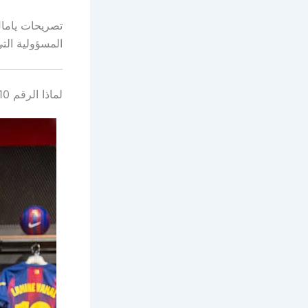
تصريحات ياما
المسؤولية الت
لماذا الرقم 10 مهم في برشلونة؟