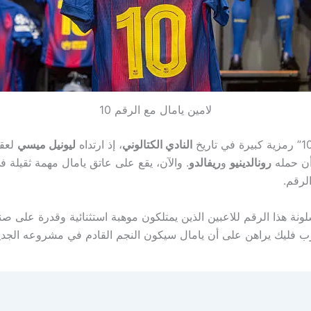
لامين يامال مع الرقم 10
النادي الكتالوني
، إذ ارتداه
ليونيل ميسي
لعق
 أن حمله
رونالدينيو
و
ريفالدو
. والآن، يقع على عاتق يامال مهمة ثقيلة 
لرقم.
لونة هذا الرقم للاعبين الذين يمتلكون موهبة استثنائية وقدرة على صن
رب فليك يراهن على أن يامال سيكون النجم القادم في مشروعه الجدي