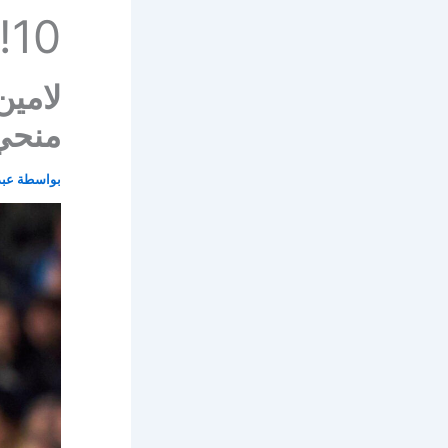
10!
لامين
منحي ا
بواسطة
عبد