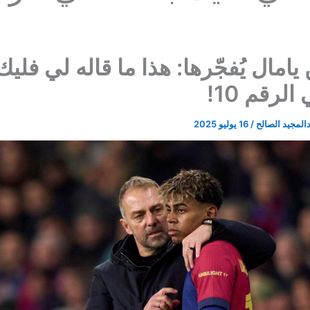
 يامال يُفجّرها: هذا ما قاله لي فليك
لرقم 10!
المجيد الصالح
/
16 يوليو 2025