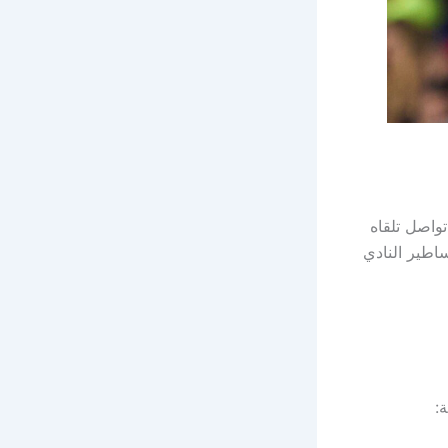
واصل تلقاه
داه أساطير النادي
: