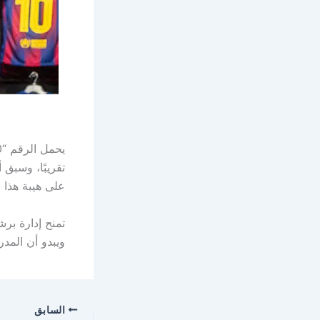
يحمل الرقم “10” رمزية كبيرة في تاريخ
تقريبًا، وسبق
على هيبة هذا ا
تمنح إدارة برش
ويبدو أن المد
السابق