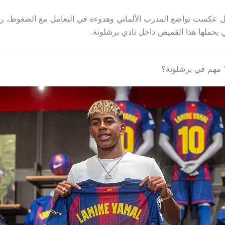
ل عكست تواضع المدرب الألماني وهدوءه في التعامل مع الضغوط، 
ي يحملها هذا القميص داخل نادي برشلونة.