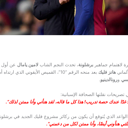
ة لاهتمام جماهير
برشلونة
، تحدث النجم الشاب
لامين يامال
عن أول ت
لماني
هانز فليك
بعد منحه الرقم “10”، القميص الأيقوني الذي ارت
يسي
و
رونالدينيو
.
تصريحات نقلتها الصحافة الإسبانية:
دًا عندك حصة تدريب! هذا كل ما قاله، لقد هنأني وأنا ممتن لذلك”.
لواعد الذي يُتوقع أن يكون من ركائز مشروع فليك الجديد في برشلونة
تي هنأوني أيضًا، وأنا ممتن لكل من دعمني”.