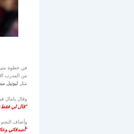
في خطوة مثير
من المدرب الأ
مثل
ليونيل م
وقال يامال في 
“قال لي فقط: غ
وأضاف النجم ا
“أصدقائي وعائل