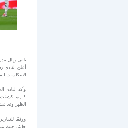
تلقى ريال مدر
أعلن النادي ر
الانتكاسات ال
وأكد النادي ا
كورتوا كشفت ع
الظهر وقد تمتد
ووفقًا للتقارير
حاليًا، حيث يت