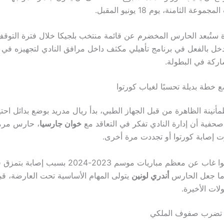
وعة الثامنة، يوم 18 يونيو المقبل.
دة ستُبعد الحارس المخضرم عن قائمة منتخب بلجيكا خلال فترة التوقف
 دخل بالفعل في برنامج تأهيلي مكثف داخل مرافق النادي لتجهيزه في 
ركة في البطولة.
 خطة بديلة تحسبًا لغياب كورتوا
أنينة الظاهرة من قبل الجهاز الطبي، بدأ ريال مدريد بوضع بدائل احت
فية أن إدارة النادي تفكر في التعاقد مع
خوان جارسيا
، حارس مرمى
 إصابة كورتوا أو تجددت مرة أخرى.
ويُذكر أن كورتوا غاب عن معظم مباريات موسم 2023-2024 ب
 ما جعل الحارس
أندري لونين
يتولى المهام الأساسية تحت العارضة، قب
لات الأخيرة.
 تضرب صفوف الملكي