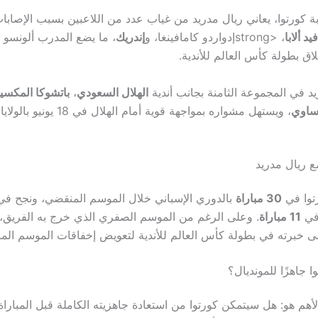
ة كورتوا، يعاني ريال مدريد من غياب عدد من اللاعبين بسبب الإصابا
يد ألابا
، <strongإدواردو كامافينغا، و
إندريك
، ما يضع المدرب ألونسو 
اق بطولة كأس العالم للأندية.
يد في المجموعة الثامنة بجانب أندية
الهلال السعودي
،
باتشوكا المكسي
مساوي
، ويستهل مشواره بمواجهة قوية أمام الهل
ع ريال مدريد
توا في
30 مباراة
بالدوري الإسباني خلال الموسم المنقضي، ونجح في
في
11 مباراة
. وعلى الرغم من الموسم الصفري الذي خرج به الفريق، 
على خبرته في بطولة كأس العالم للأندية لتعويض إخفاقات الموسم الم
 جاهزًا للمونديال؟
أهم هو: هل سيتمكن كورتوا من استعادة جاهزيته الكاملة قبل المباراة 