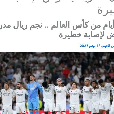
رة
يام من كأس العالم .. نجم ريال مدر
ض لإصابة خطيرة
ن الجهني
/
1 يونيو 2025