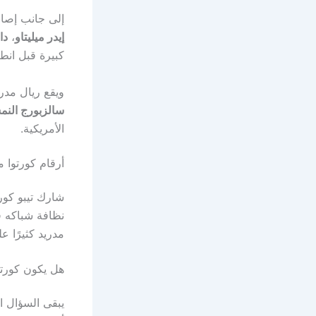
إلى جانب إصاب
إيدر ميليتاو
،
داف
كبيرة قبل انطل
ويقع ريال مدر
سالزبورج الن
الأمريكية.
أرقام كورتوا م
شارك تيبو كور
نظافة شباكه 
مدريد كثيرًا 
هل يكون كورتوا
يبقى السؤال ال