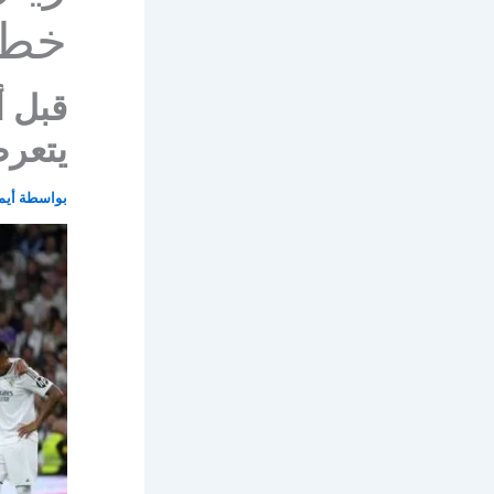
خطي
قبل أ
يتعر
بواسطة
أيم