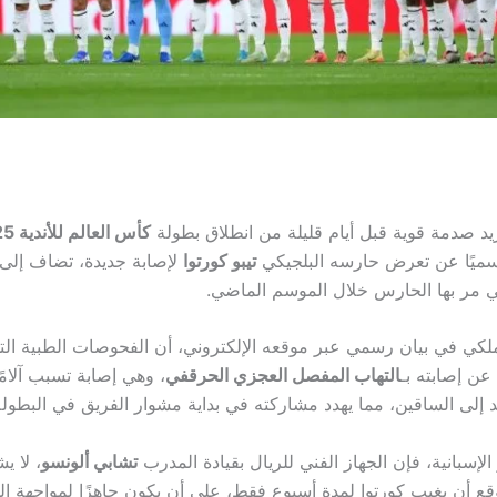
يد صدمة قوية قبل أيام قليلة من انطلاق بطولة
كأس العالم للأندية 2025
سميًا عن تعرض حارسه البلجيكي
تيبو كورتوا
لإصابة جديدة، تضاف إلى
تي مر بها الحارس خلال الموسم الماضي.
لملكي في بيان رسمي عبر موقعه الإلكتروني، أن الفحوصات الطبية ال
ن إصابته بـ
التهاب المفصل العجزي الحرقفي
، وهي إصابة تسبب آلام
 إلى الساقين، مما يهدد مشاركته في بداية مشوار الفريق في البطولة 
 الإسبانية، فإن الجهاز الفني للريال بقيادة المدرب
تشابي ألونسو
، لا ي
وقع أن يغيب كورتوا لمدة أسبوع فقط، على أن يكون جاهزًا لمواجهة ال