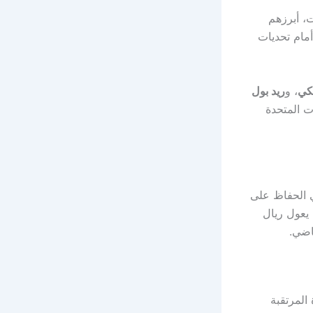
ت، أبرزهم
أمام تحديات
كي
، و
ريد بول
ال في 18 يونيو بالولايات المتحدة
 الحفاظ على
يعول ريال
اضي.
المرتقبة