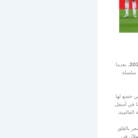
، بعدما
 سلسلة
تي خضع لها
ًا في أسفل
العالمية.
شعر بالقلق
هلال في