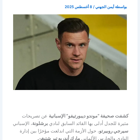
بواسطة
أيمن الجهني
/
8 أغسطس 2025
كشفت صحيفة “موندو ديبورتيفو” الإسبانية
عن تصريحات
مثيرة للجدل أدلى بها القائد السابق لنادي
برشلونة
، الإسباني
سيرجي روبيرتو
، حول الأزمة التي اندلعت مؤخرًا بين إدارة
النادي والحارس الألماني
مارك أندريه تير شتيغن
.