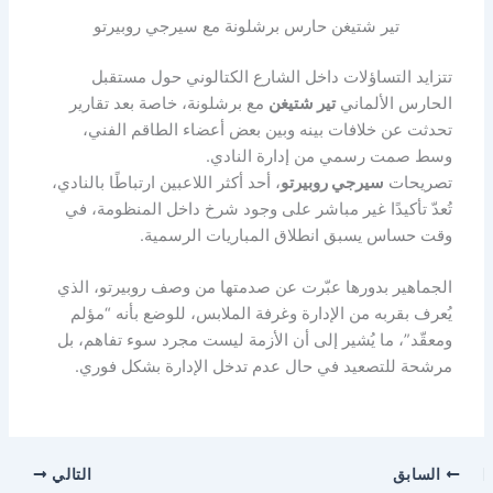
تير شتيغن حارس برشلونة مع سيرجي روبيرتو
تتزايد التساؤلات داخل الشارع الكتالوني حول مستقبل
الحارس الألماني
تير شتيغن
مع برشلونة، خاصة بعد تقارير
تحدثت عن خلافات بينه وبين بعض أعضاء الطاقم الفني،
وسط صمت رسمي من إدارة النادي.
تصريحات
سيرجي روبيرتو
، أحد أكثر اللاعبين ارتباطًا بالنادي،
تُعدّ تأكيدًا غير مباشر على وجود شرخ داخل المنظومة، في
وقت حساس يسبق انطلاق المباريات الرسمية.
الجماهير بدورها عبّرت عن صدمتها من وصف روبيرتو، الذي
يُعرف بقربه من الإدارة وغرفة الملابس، للوضع بأنه “مؤلم
ومعقّد”، ما يُشير إلى أن الأزمة ليست مجرد سوء تفاهم، بل
مرشحة للتصعيد في حال عدم تدخل الإدارة بشكل فوري.
السابق
التالي