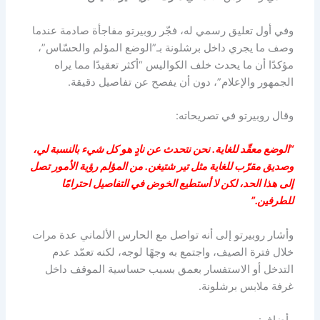
وفي أول تعليق رسمي له، فجّر روبيرتو مفاجأة صادمة عندما
وصف ما يجري داخل برشلونة بـ”الوضع المؤلم والحسّاس”،
مؤكدًا أن ما يحدث خلف الكواليس “أكثر تعقيدًا مما يراه
الجمهور والإعلام”، دون أن يفصح عن تفاصيل دقيقة.
وقال روبيرتو في تصريحاته:
“الوضع معقّد للغاية. نحن نتحدث عن نادٍ هو كل شيء بالنسبة لي،
وصديق مقرّب للغاية مثل تير شتيغن. من المؤلم رؤية الأمور تصل
إلى هذا الحد، لكن لا أستطيع الخوض في التفاصيل احترامًا
للطرفين.”
وأشار روبيرتو إلى أنه تواصل مع الحارس الألماني عدة مرات
خلال فترة الصيف، واجتمع به وجهًا لوجه، لكنه تعمّد عدم
التدخل أو الاستفسار بعمق بسبب حساسية الموقف داخل
غرفة ملابس برشلونة.