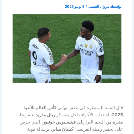
بواسطة
مروان العيسى
/
6 يوليو 2025
قبل القمة المنتظرة في نصف نهائي
كأس العالم للأندية
2025
، اشتعلت الأجواء داخل معسكر
ريال مدريد
بتصريحات
مثيرة من النجم البرازيلي
فينيسيوس جونيور
، الذي حرص
على تحفيز زميله الفرنسي
كيليان مبابي
برسالة قوية