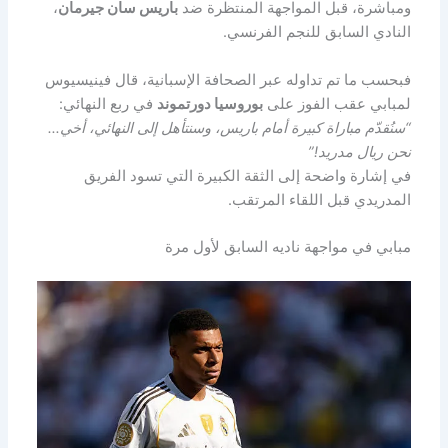
ومباشرة، قبل المواجهة المنتظرة ضد
باريس سان جيرمان
،
النادي السابق للنجم الفرنسي.
فبحسب ما تم تداوله عبر الصحافة الإسبانية، قال فينيسيوس
لمبابي عقب الفوز على
بوروسيا دورتموند
في ربع النهائي:
“سنُقدّم مباراة كبيرة أمام باريس، وسنتأهل إلى النهائي، أخي…
نحن ريال مدريد!”
في إشارة واضحة إلى الثقة الكبيرة التي تسود الفريق
المدريدي قبل اللقاء المرتقب.
مبابي في مواجهة ناديه السابق لأول مرة