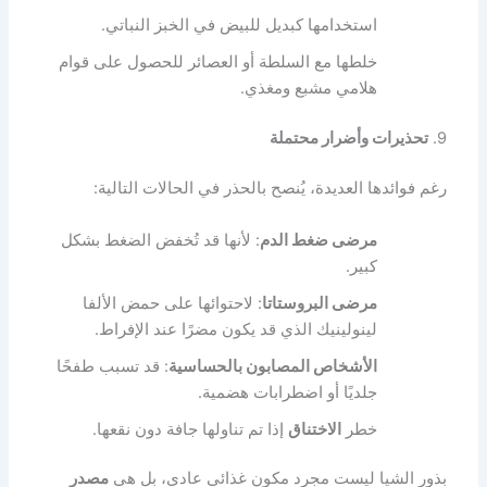
استخدامها كبديل للبيض في الخبز النباتي.
خلطها مع السلطة أو العصائر للحصول على قوام
هلامي مشبع ومغذي.
9.
تحذيرات وأضرار محتملة
رغم فوائدها العديدة، يُنصح بالحذر في الحالات التالية:
مرضى ضغط الدم
: لأنها قد تُخفض الضغط بشكل
كبير.
مرضى البروستاتا
: لاحتوائها على حمض الألفا
لينولينيك الذي قد يكون مضرًا عند الإفراط.
الأشخاص المصابون بالحساسية
: قد تسبب طفحًا
جلديًا أو اضطرابات هضمية.
خطر
الاختناق
إذا تم تناولها جافة دون نقعها.
بذور الشيا ليست مجرد مكون غذائي عادي، بل هي
مصدر