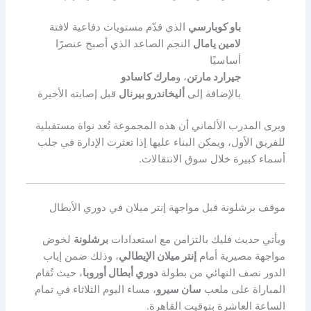
باو كوبارسي
الذي قدّم مستويات دفاعية لافتة
لامين يامال
النجم الصاعد الذي أصبح عنصرًا
أساسيًا
جيرارد مارتن
، و
مارك كاسادو
بالإضافة إلى
أليخاندرو بيرنال
قبل إصابته الأخيرة
ويرى المدرب الألماني أن هذه المجموعة تُعد نواة مستقبلية
للفريق الأول، ويمكن البناء عليها إذا تعثرت الإدارة في جلب
أسماء كبيرة خلال سوق الانتقالات.
موقف برشلونة قبل مواجهة إنتر ميلان في دوري الأبطال
ويأتي حديث فليك بالتزامن مع استعدادات
برشلونة
لخوض
مواجهة مصيرية أمام
إنتر ميلان الإيطالي
، وذلك ضمن إياب
الدور نصف النهائي من بطولة
دوري أبطال أوروبا
، حيث تُقام
المباراة على ملعب
سان سيرو
، مساء اليوم الثلاثاء في تمام
الساعة العاشرة بتوقيت القاهرة.